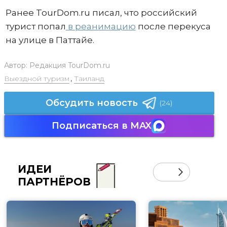
Ранее TourDom.ru писал, что российский
турист попал
в реанимацию
после перекуса
на улице в Паттайе.
Автор:
Редакция TourDom.ru
Выездной туризм
,
Таиланд
Обсудить новость
(24)
Подписаться в MAX
ИДЕИ
ПАРТНЁРОВ