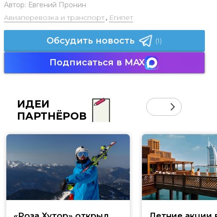
Автор:
Евгений Пронин
Авиаперевозка и транспорт
,
Египет
Обсудить новость
(1)
Подписаться в MAX
ИДЕИ
ПАРТНЁРОВ
«Роза Хутор» открыл
Летние акции 