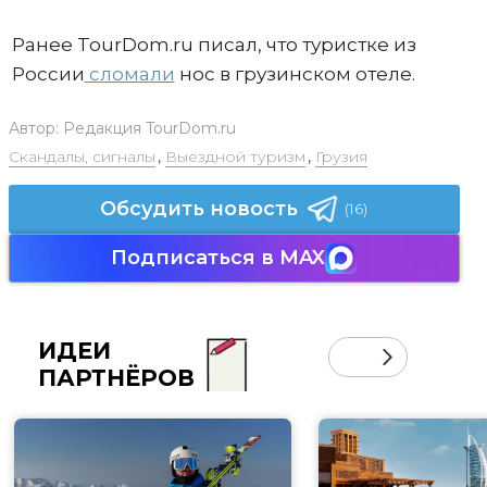
Ранее TourDom.ru писал, что туристке из
России
сломали
нос в грузинском отеле.
Автор:
Редакция TourDom.ru
Скандалы, сигналы
,
Выездной туризм
,
Грузия
Обсудить новость
(16)
Подписаться в MAX
ИДЕИ
ПАРТНЁРОВ