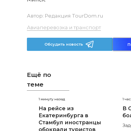
Автор:
Редакция TourDom.ru
Авиаперевозка и транспорт
Обсудить новость
П
Ещё по
теме
1 минуту назад
1 ча
На рейсе из
В 
Екатеринбурга в
бо
Стамбул иностранцы
Зад
обокрали туристов