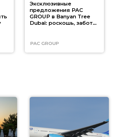
Эксклюзивные
Как п
предложения PAC
насыщ
ть
GROUP в Banyan Tree
Рас-э
у
Dubai: роскошь, забота
о детях и выгода до
45%
PAC GROUP
Русск
A
А
г