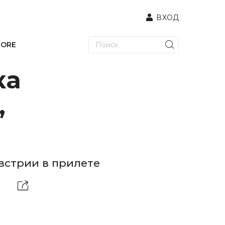
ВХОД
TORE
ка
,
встрии в прилете