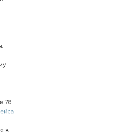
.
му
е 78
рейса
я в