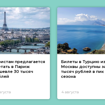
ристам предлагается
Билеты в Турцию и
етать в Париж
Москвы доступны за
шевле 30 тысяч
тысяч рублей в пик
блей
сезона
вгуста
4 августа