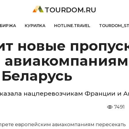
TOURDOM.RU
БИРЖА
КУРИЛКА
HOTLINE.TRAVEL
TOURDOM_S
ит новые пропус
 авиакомпаниям
Беларусь
тказала нацперевозчикам Франции и А
7491
апрете европейским авиакомпаниям пересекать