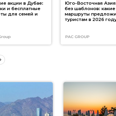
ие акции в Дубае:
Юго-Восточная Азия
ки и бесплатные
без шаблонов: какие
ты для семей и
маршруты предложи
туристам в 2026 год
Group
PAC GROUP