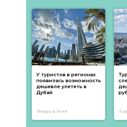
У туристов в регионах
Ту
появилась возможность
сл
дешевле улететь в
де
Дубай
ру
Вчера в 14:44
4 а