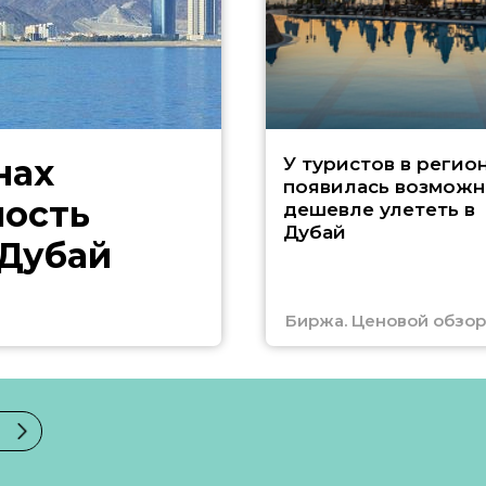
нах
У туристов в регио
появилась возможн
ность
дешевле улететь в
Дубай
 Дубай
Биржа. Ценовой обзор