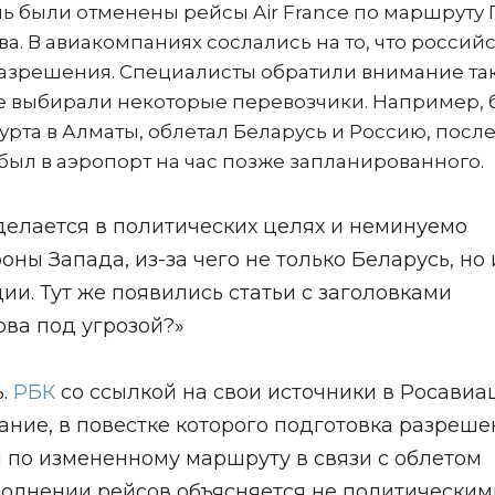
нь были отменены рейсы Air France по маршруту
сква. В авиакомпаниях сослались на то, что россий
разрешения. Специалисты обратили внимание та
 выбирали некоторые перевозчики. Например, 
рта в Алматы, облетал Беларусь и Россию, посл
был в аэропорт на час позже запланированного.
 делается в политических целях и неминуемо
ны Запада, из-за чего не только Беларусь, но 
ии. Тут же появились статьи с заголовками
ва под угрозой?»
ь.
РБК
со ссылкой на свои источники в Росавиа
ние, в повестке которого подготовка разреше
 по измененному маршруту в связи с облетом
ыполнении рейсов объясняется не политическим