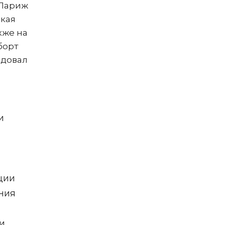
 Париж
ская
кже на
борт
едовал
и
ции
ния
и