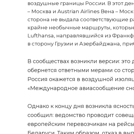
воздушные границы России. В этот де
– Москва и Austrian Airlines Вена – Мо
сторона не выдала соответствующие 
крайне необычные маршруты, которые
Lufthansa, направлявшийся из Франкфу
в сторону Грузии и Азербайджана, при
В сообществах возникли версии: это
обернется ответными мерами со сторо
Россия окажется в воздушной изоляц
«Международное авиасообщение сно
Однако к концу дня возникла ясност
сообщил: ведомство проводит совеща
европейским перевозчикам на рейсы
Беларуси. Таким образом, отказ в в