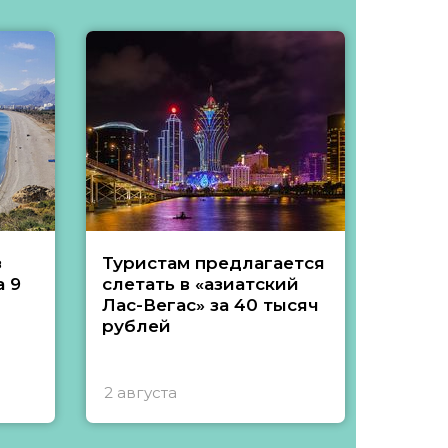
з
Туристам предлагается
Туры 
 9
слетать в «азиатский
подеш
Лас-Вегас» за 40 тысяч
тысяч
рублей
2 августа
1 авгу