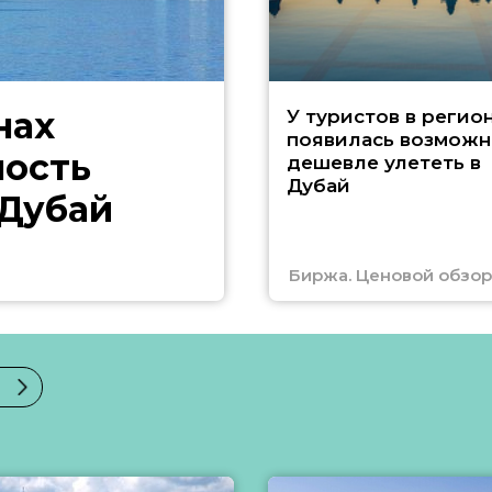
нах
У туристов в регио
появилась возможн
ность
дешевле улететь в
Дубай
 Дубай
Биржа. Ценовой обзор