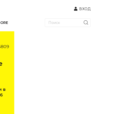
ВХОД
TORE
5809
е
и в
 6