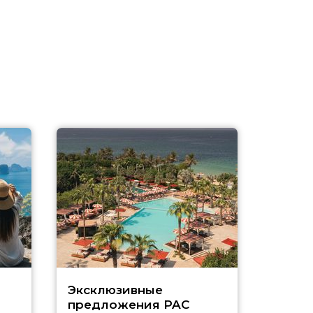
Эксклюзивные
Как п
предложения PAC
насыщ