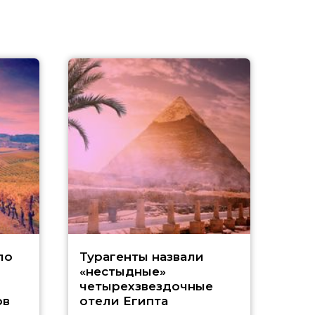
«
ло
Турагенты назвали
«нестыдные»
и
четырехзвездочные
ов
отели Египта