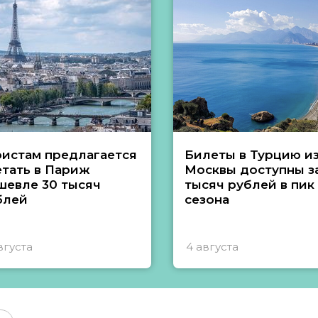
ристам предлагается
Билеты в Турцию и
етать в Париж
Москвы доступны за
шевле 30 тысяч
тысяч рублей в пик
блей
сезона
вгуста
4 августа