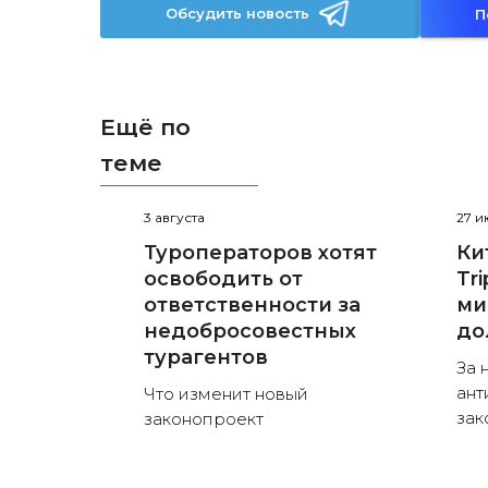
Обсудить новость
П
Ещё по
теме
3 августа
27 
Туроператоров хотят
Ки
освободить от
Tr
ответственности за
ми
недобросовестных
до
турагентов
За 
ант
Что изменит новый
зак
законопроект