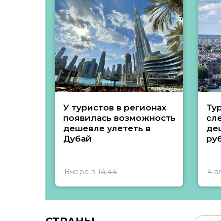
У туристов в регионах
Ту
появилась возможность
сл
дешевле улететь в
де
Дубай
ру
Вчера в 14:44
4 а