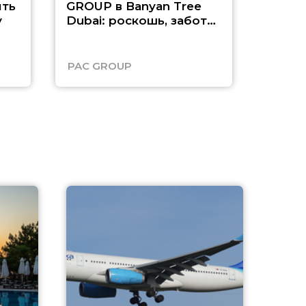
ть
GROUP в Banyan Tree
Рас-э
у
Dubai: роскошь, забота
о детях и выгода до
45%
PAC GROUP
Русск
A
А
г
Чар