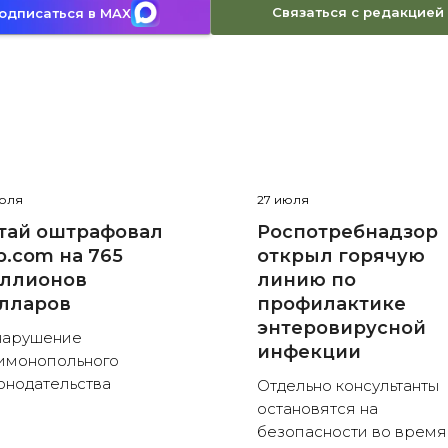
Связаться с редакцией
одписаться в MAX
июля
27 июля
тай оштрафовал
Роспотребнадзор
ip.com на 765
открыл горячую
ллионов
линию по
лларов
профилактике
энтеровирусной
нарушение
инфекции
имонопольного
онодательства
Отдельно консультанты
остановятся на
безопасности во время