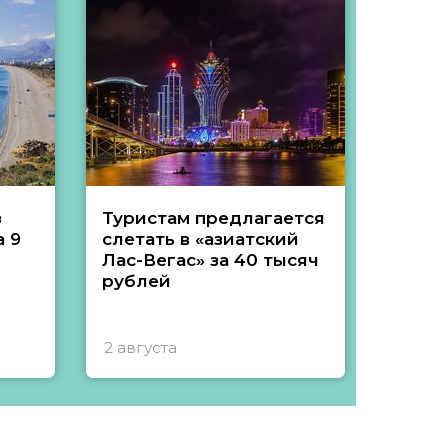
з
Туристам предлагается
Туры 
 9
слетать в «азиатский
подеш
Лас-Вегас» за 40 тысяч
тысяч
рублей
2 августа
1 авгу