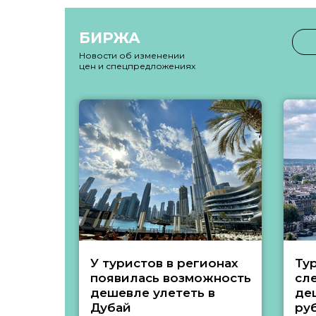
БИРЖА
Новости об изменении
цен и спецпредложениях
У туристов в регионах
Ту
появилась возможность
сл
дешевле улететь в
де
Дубай
ру