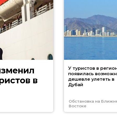
изменил
У туристов в регио
появилась возможн
ристов в
дешевле улететь в
Дубай
Обстановка на Ближн
Востоке