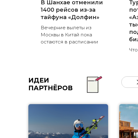
В Шанхае отменили
Ту
1400 рейсов из-за
по
тайфуна «Долфин»
«А
ты
Вечерние вылеты из
по
Москвы в Китай пока
би
остаются в расписании
Что
ИДЕИ
ПАРТНЁРОВ