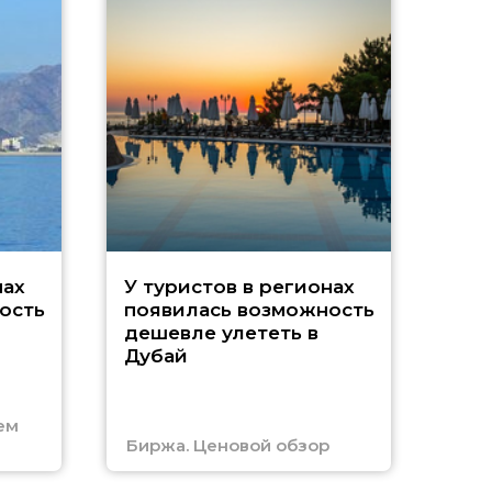
A
нах
У туристов в регионах
ость
появилась возможность
А
дешевле улететь в
Дубай
г
ем
Биржа. Ценовой обзор
Отм