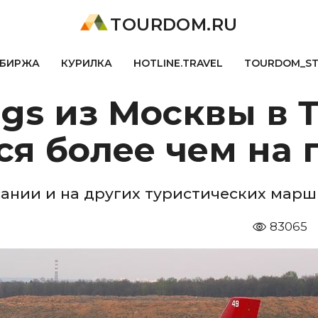
TOURDOM.RU
БИРЖА
КУРИЛКА
HOTLINE.TRAVEL
TOURDOM_S
ngs из Москвы в 
я более чем на 
сании и на других туристических марш
83065