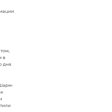
рмации
том,
м в
 дня.
 Шарм-
ак
и
етили