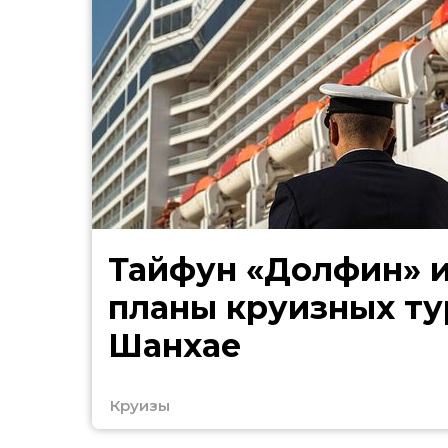
Тайфун «Долфин» 
планы круизных ту
Шанхае
Круизы