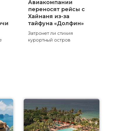
Авиакомпании
переносят рейсы с
Хайнаня из-за
очи
тайфуна «Долфин»
Затронет ли стихия
е
курортный остров