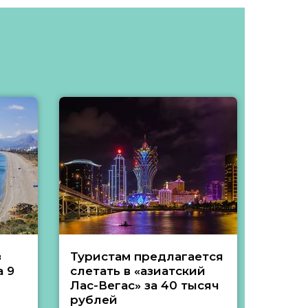
з
Туристам предлагается
Туры 
 9
слетать в «азиатский
подеш
Лас-Вегас» за 40 тысяч
тысяч
рублей