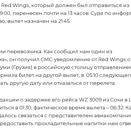
Red Wings, который должен был отправиться из
9:00, перенесен почти на 13 часов. Судя по инфо
, вылет назначен на 21:45.
ии перевозчика. Как сообщил нам один из
а», он получил СМС-уведомление от Red Wings о 
туми (Грузия) в российскую столицу отправление
мила билет на другой вылет, в 05:10 следующего
ть другую дату или отказаться от перелета.
дакции о задержке его рейса WZ 3009 из Сочи в
ься в 01:30, фактическое время вылета – 06:32. К
далось связаться с представителем авиакомпани
 предоставить прохладительные напитки нам отв