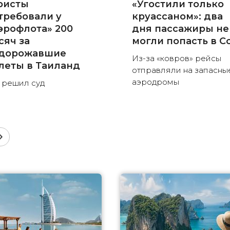
ристы
«Угостили только
требовали у
круассаном»: два
эрофлота» 200
дня пассажиры не
сяч за
могли попасть в С
дорожавшие
Из-за «ковров» рейсы
леты в Таиланд
отправляли на запасны
аэродромы
 решил суд