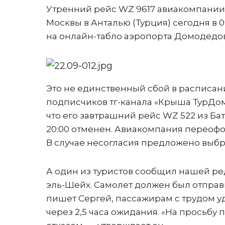
Утренний рейс WZ 9617 авиакомпании 
Москвы в Анталью (Турция) сегодня в 0
на онлайн-табло аэропорта Домодедово
Это не единственный сбой в расписан
подписчиков тг-канала «Крыша ТурДом
что его завтрашний рейс WZ 522 из Ба
20:00 отменен. Авиакомпания переофор
В случае несогласия предложено выбра
А один из туристов сообщил нашей ре
эль-Шейх. Самолет должен был отправит
пишет Сергей, пассажирам с трудом у
через 2,5 часа ожидания. «На просьбу