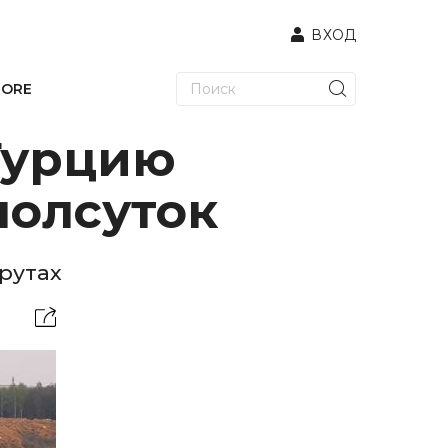
ВХОД
TORE
Турцию
полсуток
рутах