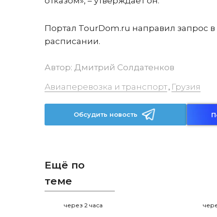
отказом», – утверждает он.
Портал TourDom.ru направил запрос в 
расписании.
Автор:
Дмитрий Солдатенков
Авиаперевозка и транспорт
Грузия
,
Обсудить новость
П
Ещё по
теме
через 2 часа
чере