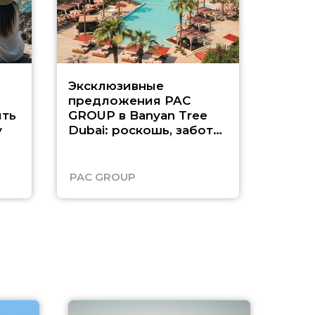
Эксклюзивные
Как п
предложения PAC
насыщ
ть
GROUP в Banyan Tree
Рас-э
у
Dubai: роскошь, забота
о детях и выгода до
45%
PAC GROUP
Русск