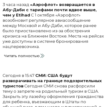
3 часа назад
«Аэрофлот» возвращается в
Абу-Даби с тарифами почти вдвое выше,
чем у Etihad
С 1 октября «Аэрофлот»
возобновит регулярное авиасообщение
между Москвой и Абу-Даби, которое ранее
было приостановлено из-за обострения
кризиса на Ближнем Востоке. Места на рейсах
уже доступны в системе бронирования
нацперевозчика.
Читать полностью
Сегодня в 15:47
СМИ: США будут
разворачивать на границе подозрительных
туристов
Сегодня СМИ снова расфорсили
тему о запрете на родильный туризм в США.
Закрыть эту лазейку оформления гражданства
для ребенка, въезжающим в Штаты по
обычной визе, в том числе и туристической, с