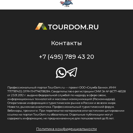
Контакты
+7 (495) 789 43 20
Профессиональный портал TourDom.ru — проект ООО «Служба Банко», ИНН
7717787433, ОГРН 1147746708284. Свидетельство о регистрации СМИ Эл № ФС77-48328
от 23.01.2012 г. выдано Федеральной службой по надзору в сфере связи,
информационных технологий и массовых коммуникаций (Роскомнадзор).
Оперативная информация о туристическом рынке в России и во всем мире.
Новости, рыночная аналитика. Профессиональный туристический форум.
Вебинары, тренинги. При перепечатке материалов или частичном цитировании
ссылка на портал TourDom.ru обязательна. Отдельные публикации могут
содержать информацию, не предназначенную для пользователей до 16 лет.
Политика конфиденциальности