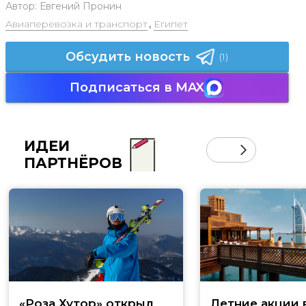
Автор:
Евгений Пронин
Авиаперевозка и транспорт
,
Египет
Обсудить новость
(1)
Подписаться в MAX
ИДЕИ
ПАРТНЁРОВ
«Роза Хутор» открыл
Летние акции 