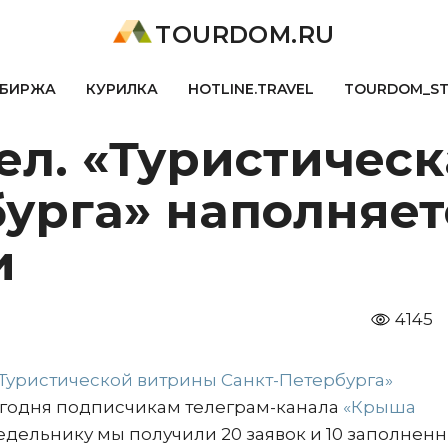
TOURDOM.RU
БИРЖА
КУРИЛКА
HOTLINE.TRAVEL
TOURDOM_S
ел. «Туристическ
урга» наполняет
и
4145
Туристической витрины Санкт-Петербурга»
годня подписчикам телеграм-канала
«Крыша
недельнику мы получили 20 заявок и 10 заполнен