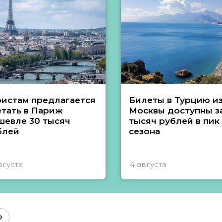
ристам предлагается
Билеты в Турцию и
етать в Париж
Москвы доступны за
шевле 30 тысяч
тысяч рублей в пик
блей
сезона
вгуста
4 августа