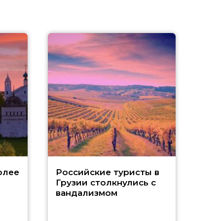
Tu
олее
Российские туристы в
Грузии столкнулись с
р
вандализмом
С