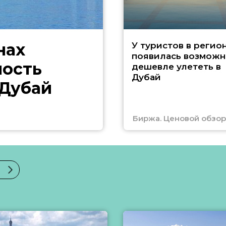
нах
У туристов в регио
появилась возможн
ность
дешевле улететь в
Дубай
 Дубай
Биржа. Ценовой обзор