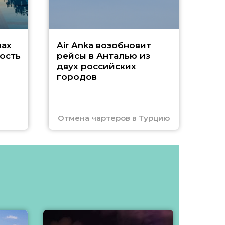
нах
Air Anka возобновит
ость
рейсы в Анталью из
двух российских
городов
Отмена чартеров в Турцию