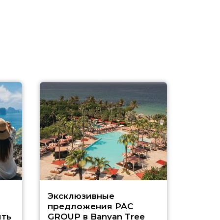
Эксклюзивные
Как п
предложения PAC
насыщ
ть
GROUP в Banyan Tree
Рас-э