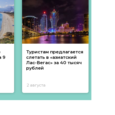
з
Туристам предлагается
Туры 
 9
слетать в «азиатский
подеш
Лас-Вегас» за 40 тысяч
тысяч
рублей
2 августа
1 авгу