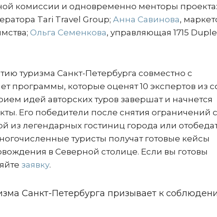
тной комиссии и одновременно менторы проекта
ератора Tari Travel Group;
Анна Савинова
, маркет
имства;
Ольга Семенкова
, управляющая 1715 Duple
тию туризма Санкт-Петербурга совместно с
ет программы, которые оценят 10 экспертов из 
прием идей авторских туров завершат и начнется
кты. Его победители после снятия ограничений 
й из легендарных гостиниц города или отобедат
ногочисленные туристы получат готовые кейсы
ождения в Северной столице. Если вы готовы
няйте
заявку
.
изма Санкт-Петербурга призывает к соблюден