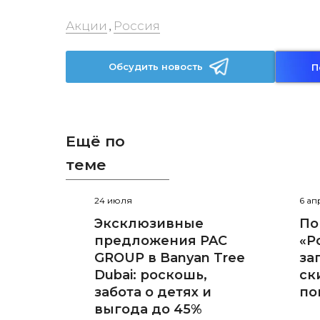
Акции
Россия
,
Обсудить новость
П
Ещё по
теме
24 июля
6 ап
Эксклюзивные
По
предложения PAC
«Р
GROUP в Banyan Tree
за
Dubai: роскошь,
ск
забота о детях и
по
выгода до 45%