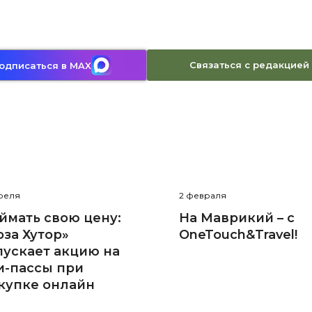
Связаться с редакцией
одписаться в MAX
реля
2 февраля
ймать свою цену:
На Маврикий – с
оза Хутор»
OneTouch&Travel!
пускает акцию на
и-пассы при
купке онлайн