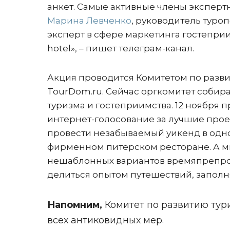
анкет. Самые активные члены экспер
Марина Левченко
, руководитель туроп
эксперт в сфере маркетинга гостепри
hotel», – пишет телеграм-канал.
Акция проводится Комитетом по разви
TourDom.ru. Сейчас оргкомитет собира
туризма и гостеприимства. 12 ноября 
интернет-голосование за лучшие прое
провести незабываемый уикенд в одно
фирменном питерском ресторане. А м
нешаблонных вариантов времяпрепров
делиться опытом путешествий, запол
Напомним,
Комитет по развитию тур
всех антиковидных мер.