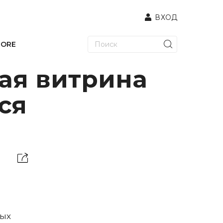
ВХОД
TORE
ая витрина
ся
ных