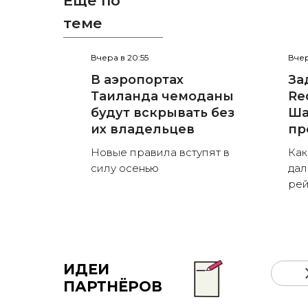
Ещё по
теме
Вчера в 20:55
Вчер
В аэропортах
За
Таиланда чемоданы
Red
будут вскрывать без
Ша
их владельцев
пр
Новые правила вступят в
Как
силу осенью
дал
рей
ИДЕИ
ПАРТНЁРОВ