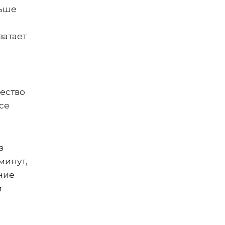
льше
ватает
ество
се
з
минут,
ние
м