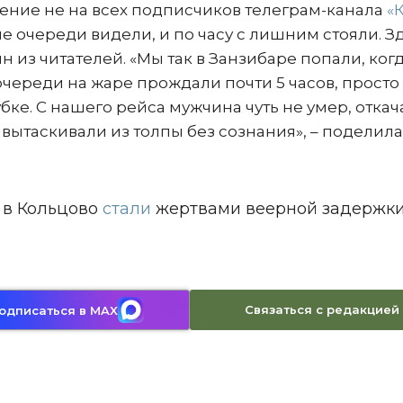
ение не на всех подписчиков телеграм-канала
«
ше очереди видели, и по часу с лишним стояли. З
ин из читателей. «Мы так в Занзибаре попали, ког
очереди на жаре прождали почти 5 часов, просто
убке. С нашего рейса мужчина чуть не умер, отка
вытаскивали из толпы без сознания», – поделил
ы в Кольцово
стали
жертвами веерной задержки
Связаться с редакцией
одписаться в MAX