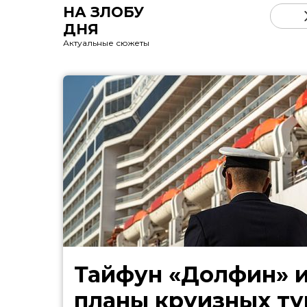
НА ЗЛОБУ
ДНЯ
Актуальные сюжеты
Тайфун «Долфин» 
планы круизных ту