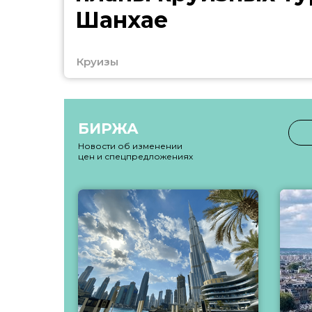
Шанхае
Круизы
БИРЖА
Новости об изменении
цен и спецпредложениях