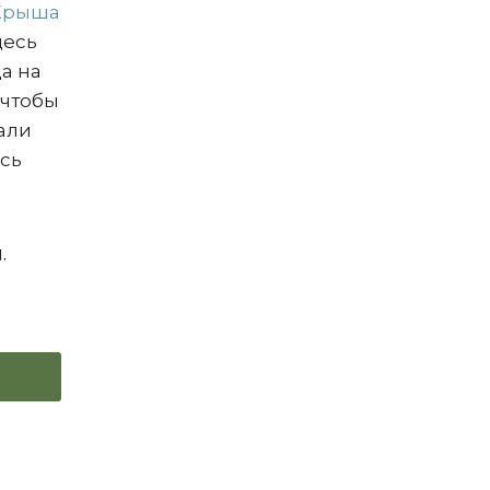
Крыша
десь
да на
 чтобы
чали
ась
.