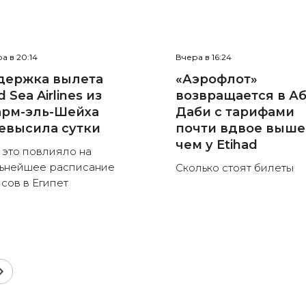
а в 20:14
Вчера в 16:24
держка вылета
«Аэрофлот»
 Sea Airlines из
возвращается в Аб
рм-эль-Шейха
Даби с тарифами
евысила сутки
почти вдвое выше
чем у Etihad
 это повлияло на
ьнейшее расписание
Сколько стоят билеты
сов в Египет