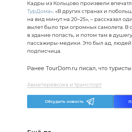
Кадры из Кольцово произвели впечатл
ТурДома»
. «В других странах и поболь
на вид минут на 20–25», – рассказал од
вылет было три огромных самолета. В 
в здание попасть, и потом там в душег
пассажиры-медики. Это был ад, людей 
подписчица.
Ранее TourDom.ru писал, что турист
Авиаперевозка и транспорт
Обсудить новость
П