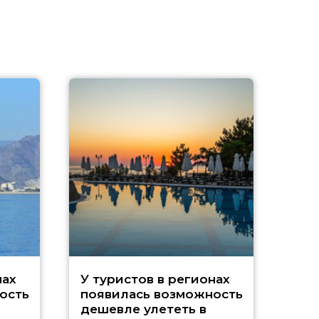
A
нах
У туристов в регионах
ость
появилась возможность
А
дешевле улететь в