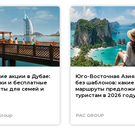
ие акции в Дубае:
Юго-Восточная Азия
ки и бесплатные
без шаблонов: какие
ты для семей и
маршруты предложи
туристам в 2026 год
Group
PAC GROUP