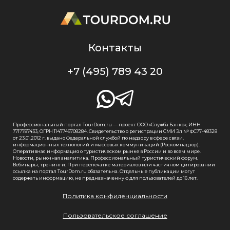
Контакты
+7 (495) 789 43 20
Профессиональный портал TourDom.ru — проект ООО «Служба Банко», ИНН
7717787433, ОГРН 1147746708284. Свидетельство о регистрации СМИ Эл № ФС77-48328
от 23.01.2012 г. выдано Федеральной службой по надзору в сфере связи,
информационных технологий и массовых коммуникаций (Роскомнадзор).
Оперативная информация о туристическом рынке в России и во всем мире.
Новости, рыночная аналитика. Профессиональный туристический форум.
Вебинары, тренинги. При перепечатке материалов или частичном цитировании
ссылка на портал TourDom.ru обязательна. Отдельные публикации могут
содержать информацию, не предназначенную для пользователей до 16 лет.
Политика конфиденциальности
Пользовательское соглашение