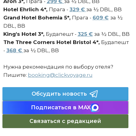
Aron 3*,
Прага -
299 €
за ½ DBL, BB
Hotel Ehrlich 4*,
Прага -
329 €
за ½ DBL, BB
Grand Hotel Bohemia 5*,
Прага -
609 €
за ½
DBL, BB
King's Hotel 3*,
Будапешт -
325 €
за ½ DBL, BB
The Three Corners Hotel Bristol 4*,
Будапешт
-
368 €
за ½ DBL, BB
Нужна рекомендация по выбору отеля?
Пишите:
booking@clickvoyage.ru
Обсудить новость
Подписаться в MAX
Связаться с редакцией