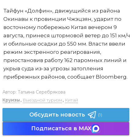
Тайфун «Долфин», движущийся из района
Окинавы к провинции Чжэцзян, ударит по
восточному побережью Китая вечером 9
августа, принеся штормовой ветер до 151 км/ч
и обильные осадки до 550 мм. Власти ввели
режим экстренного реагирования,
приостановив работу 162 паромных линий и
укрыв суда из-за угрозы затопления
прибрежных районов, сообщает Bloomberg.
Автор:
Татьяна Серебрякова
Круизы
,
Выездной туризм
,
Китай
Обсудить новость
(1)
Подписаться в MAX