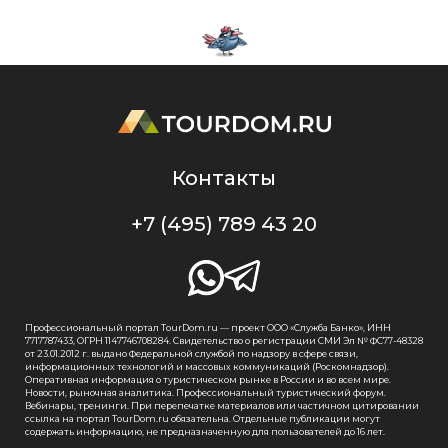
Контакты
+7 (495) 789 43 20
Профессиональный портал TourDom.ru — проект ООО «Служба Банко», ИНН
7717787433, ОГРН 1147746708284. Свидетельство о регистрации СМИ Эл № ФС77-48328
от 23.01.2012 г. выдано Федеральной службой по надзору в сфере связи,
информационных технологий и массовых коммуникаций (Роскомнадзор).
Оперативная информация о туристическом рынке в России и во всем мире.
Новости, рыночная аналитика. Профессиональный туристический форум.
Вебинары, тренинги. При перепечатке материалов или частичном цитировании
ссылка на портал TourDom.ru обязательна. Отдельные публикации могут
содержать информацию, не предназначенную для пользователей до 16 лет.