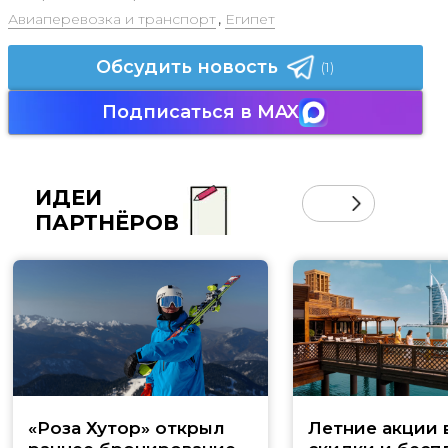
Авиаперевозка и транспорт
,
Египет
Обсудить новость
(1)
Подписаться в MAX
ИДЕИ
ПАРТНЁРОВ
«Роза Хутор» открыл
Летние акции 