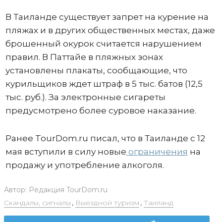
В Таиланде существует запрет на курение на
пляжах и в других общественных местах, даже
брошенный окурок считается нарушением
правил. В Паттайе в пляжных зонах
установлены плакаты, сообщающие, что
курильщиков ждет штраф в 5 тыс. батов (12,5
тыс. руб.). За электронные сигареты
предусмотрено более суровое наказание.
Ранее TourDom.ru писал, что в Таиланде с 12
мая вступили в силу новые
ограничения
на
продажу и употребление алкоголя.
Автор:
Редакция TourDom.ru
Скандалы, сигналы
,
Выездной туризм
,
Таиланд