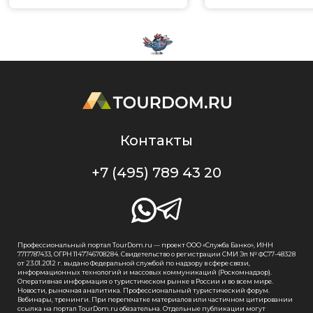
Контакты
+7 (495) 789 43 20
Профессиональный портал TourDom.ru — проект ООО «Служба Банко», ИНН
7717787433, ОГРН 1147746708284. Свидетельство о регистрации СМИ Эл № ФС77-48328
от 23.01.2012 г. выдано Федеральной службой по надзору в сфере связи,
информационных технологий и массовых коммуникаций (Роскомнадзор).
Оперативная информация о туристическом рынке в России и во всем мире.
Новости, рыночная аналитика. Профессиональный туристический форум.
Вебинары, тренинги. При перепечатке материалов или частичном цитировании
ссылка на портал TourDom.ru обязательна. Отдельные публикации могут