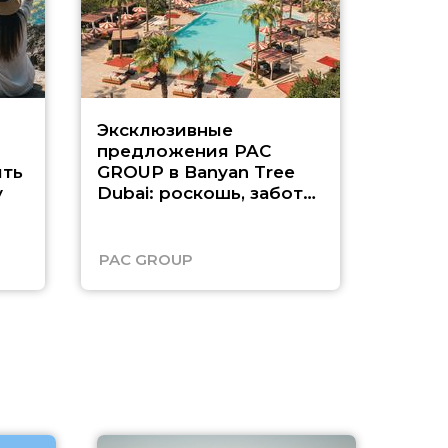
Эксклюзивные
Как п
предложения PAC
насыщ
ть
GROUP в Banyan Tree
Рас-э
у
Dubai: роскошь, забота
о детях и выгода до
45%
PAC GROUP
Русск