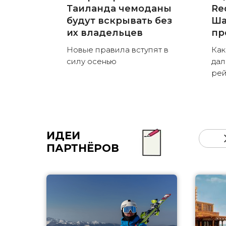
Таиланда чемоданы
Red
будут вскрывать без
Ша
их владельцев
пр
Новые правила вступят в
Как
силу осенью
дал
рей
ИДЕИ
ПАРТНЁРОВ