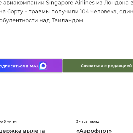
е авиакомпании Singapore Airlines из Лондона 
а борту – травмы получили 104 человека, оди
урбулентности над Таиландом.
Связаться с редакцией
одписаться в MAX
з 5 минут
3 часа назад
держка вылета
«Аэрофлот»