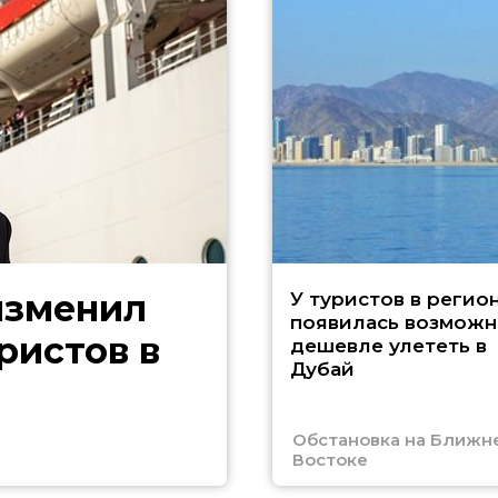
изменил
У туристов в регио
появилась возможн
ристов в
дешевле улететь в
Дубай
Обстановка на Ближн
Востоке