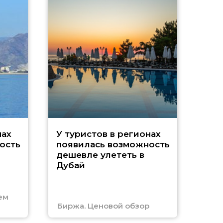
A
нах
У туристов в регионах
ость
появилась возможность
А
дешевле улететь в
Дубай
г
ем
Биржа. Ценовой обзор
Отм