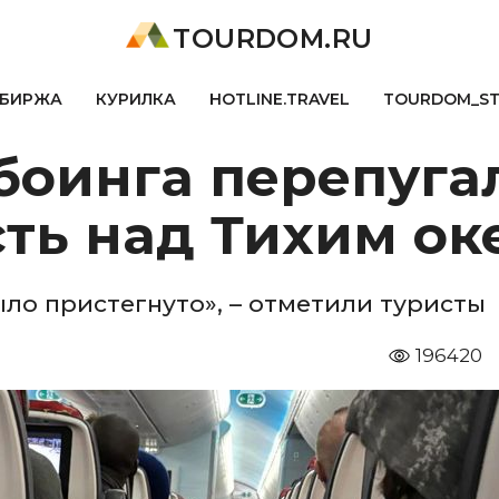
TOURDOM.RU
БИРЖА
КУРИЛКА
HOTLINE.TRAVEL
TOURDOM_S
боинга перепуга
сть над Тихим ок
было пристегнуто», – отметили туристы
196420