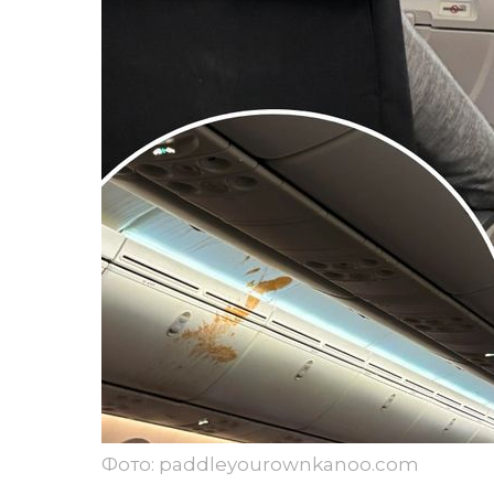
Фото: paddleyourownkanoo.com