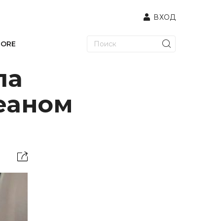
ВХОД
TORE
ла
еаном