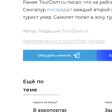
Ранее TourDom.ru писал, что на рейс
Сингапур
пострадал
каждый второй н
турист умер. Самолет попал в зону т
Автор:
Редакция TourDom.ru
Авиаперевозка и транспорт
Канада
,
Обсудить новость
П
Ещё по
теме
через 46 минут
чере
В аэропортах
За