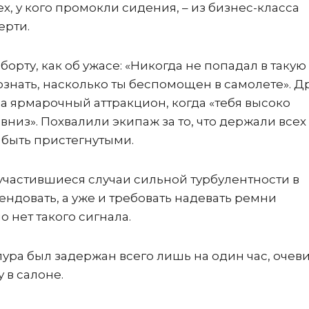
ех, у кого промокли сидения, – из бизнес-класса
ерти.
орту, как об ужасе: «Никогда не попадал в такую
сознать, насколько ты беспомощен в самолете». Д
 ярмарочный аттракцион, когда «тебя высоко
низ». Похвалили экипаж за то, что держали всех 
 быть пристегнутыми.
а участившиеся случаи сильной турбулентности в
ндовать, а уже и требовать надевать ремни
о нет такого сигнала.
пура был задержан всего лишь на один час, очев
 в салоне.