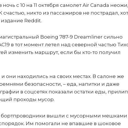
ночь с 10 на 11 октября самолет Air Canada неож
К счастью, никто из пассажиров не пострадал, хо
издание Reddit.
магистральный Boeing 787-9 Dreamliner сильно
 AC19 в тот момент летел над северной частью Тих
тей изменить маршрут, если бы кто-то получил
 и они находились на своих местах. В салоне же
 ремнями безопасности, – еда, напитки и даже
графии в соцсетях показали остатки еды, прили
ющий проходы мусор.
ь, бортпроводники вышли с мусорными мешками
спорядок. Им помогали не впавшие в шоковое