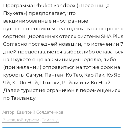
Программа Phuket Sandbox («Песочница
Пхукета») предполагает, что
вакцинированные иностранные
путешественники могут отдыхать на острове в
сертифицированных отелях системы SHA Plus.
Согласно последней новации, по истечении 7
дней предоставляется выбор: либо оставаться
на Пхукете еще как минимум неделю, либо
(при желании) отправиться на тот же срок на
курорты Самуи, Панган, Ко Тао, Као Лак, Ко Яо
Яй, Ко Яо Ной, Пхипхи, Рейли или Ко Нгай.
Далее турист не ограничен в перемещениях
по Таиланду.
Автор:
Дмитрий Солдатенков
Выездной туризм
,
Таиланд