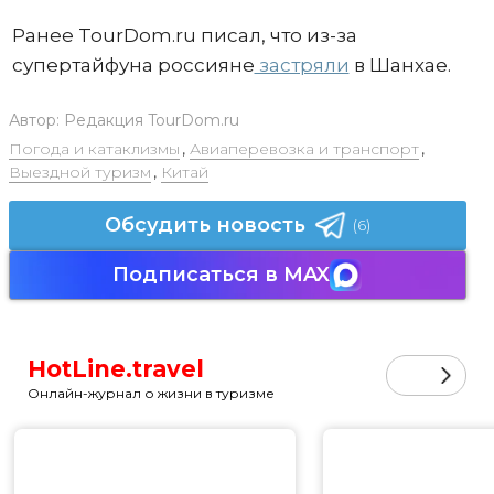
Ранее TourDom.ru писал, что из-за
супертайфуна россияне
застряли
в Шанхае.
Автор:
Редакция TourDom.ru
Погода и катаклизмы
,
Авиаперевозка и транспорт
,
Выездной туризм
,
Китай
Обсудить новость
(6)
Подписаться в MAX
HotLine.travel
Онлайн-журнал о жизни в туризме