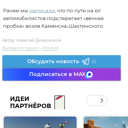
Ранее мы
написали
, что по пути на юг
автомобилистов подстерегает «вечная
пробка» возле Каменска-Шахтинского.
Автор:
Алексей Денисенков
Выездной туризм
,
Абхазия
Обсудить новость
(2)
Подписаться в MAX
ИДЕИ
ПАРТНЁРОВ