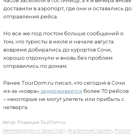
часов заселили в гостиницу, а к 8 вечера вновь
доставили в аэропорт, где они и оставались до
отправления рейса.
Но все же под постом больше сообщений о
том, что туристы в июле и начале августа
вовремя добирались до курортов Сочи,
хорошо отдохнули и вновь без проблем
отправились по домам.
Ранее TourDom.ru писал, что сегодня в Сочи
из-за «ковра»
задерживается
более 70 рейсов
– некоторые не могут улететь или прибыть с
четверга.
Автор:
Редакция TourDom.ru
Авиаперевозка и транспорт
,
Внутренний туризм
,
Россия