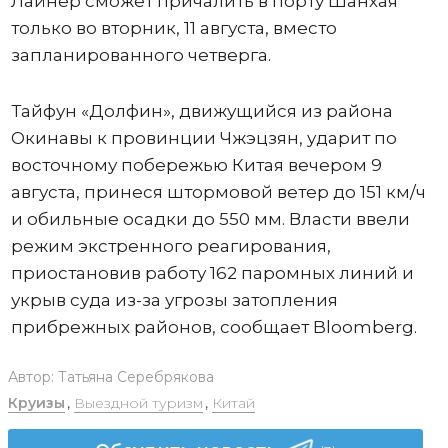
Лайнер сможет причалить в порту Шанхая
только во вторник, 11 августа, вместо
запланированного четверга.
Тайфун «Долфин», движущийся из района
Окинавы к провинции Чжэцзян, ударит по
восточному побережью Китая вечером 9
августа, принеся штормовой ветер до 151 км/ч
и обильные осадки до 550 мм. Власти ввели
режим экстренного реагирования,
приостановив работу 162 паромных линий и
укрыв суда из-за угрозы затопления
прибрежных районов, сообщает Bloomberg.
Автор:
Татьяна Серебрякова
Круизы
,
Выездной туризм
,
Китай