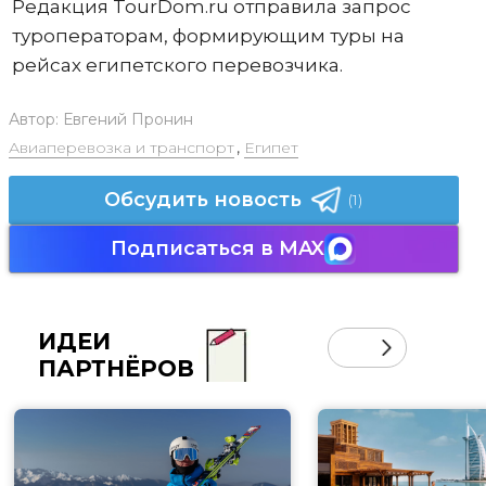
Редакция TourDom.ru отправила запрос
туроператорам, формирующим туры на
рейсах египетского перевозчика.
Автор:
Евгений Пронин
Авиаперевозка и транспорт
,
Египет
Обсудить новость
(1)
Подписаться в MAX
ИДЕИ
ПАРТНЁРОВ