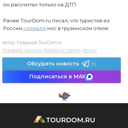
он рассчитан только на ДТП.
Ранее TourDom.ru писал, что туристке из
России
сломали
нос в грузинском отеле.
Автор:
Редакция TourDom.ru
Скандалы, сигналы
,
Выездной туризм
,
Грузия
Обсудить новость
(5)
Подписаться в MAX