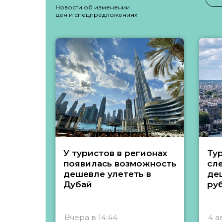
Новости об изменении
цен и спецпредложениях
У туристов в регионах
Ту
появилась возможность
сл
дешевле улететь в
де
Дубай
ру
Вчера в 14:44
4 а