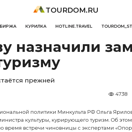
TOURDOM.RU
БИРЖА
КУРИЛКА
HOTLINE.TRAVEL
TOURDOM_S
ву назначили за
туризму
стаётся прежней
4738
гиональной политики Минкульта РФ Ольга Ярило
инистра культуры, курирующего туризм. Об этом
 во время встречи чиновницы с экспертами «Опо