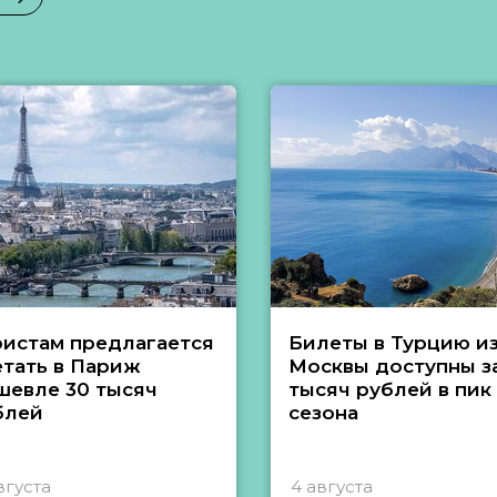
ристам предлагается
Билеты в Турцию и
етать в Париж
Москвы доступны за
шевле 30 тысяч
тысяч рублей в пик
блей
сезона
вгуста
4 августа