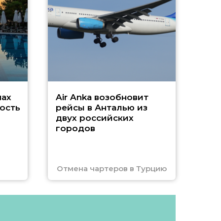
г
Чар
нах
Air Anka возобновит
ость
рейсы в Анталью из
двух российских
городов
Отмена чартеров в Турцию