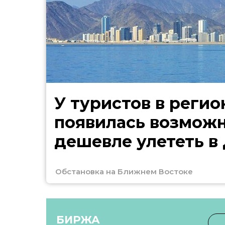
У туристов в регио
появилась возмож
дешевле улететь в
Обстановка на Ближнем Востоке
БИРЖА