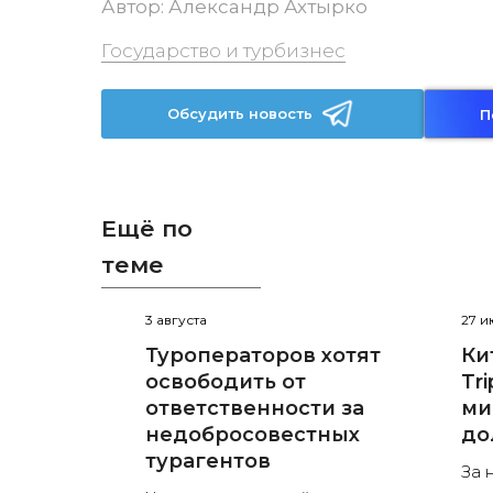
Автор:
Александр Ахтырко
Государство и турбизнес
Обсудить новость
П
Ещё по
теме
3 августа
27 
Туроператоров хотят
Ки
освободить от
Tr
ответственности за
ми
недобросовестных
до
турагентов
За 