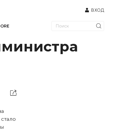
ВХОД
TORE
мминистра
ва
 стало
ры