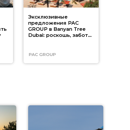
Эксклюзивные
Как п
предложения PAC
насыщ
ть
GROUP в Banyan Tree
Рас-э
у
Dubai: роскошь, забота
о детях и выгода до
45%
PAC GROUP
Русск
A
А