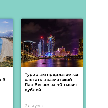
з
Туристам предлагается
Туры 
 9
слетать в «азиатский
подеш
Лас-Вегас» за 40 тысяч
тысяч
рублей
2 августа
1 авгу