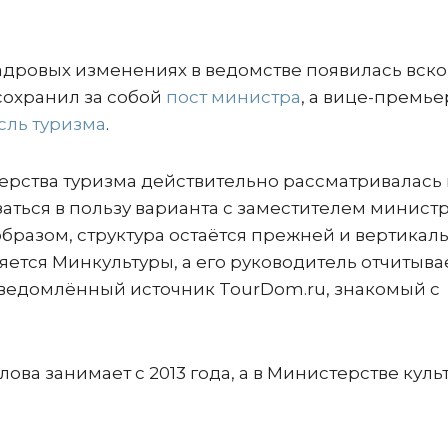
кадровых изменениях в ведомстве появилась вск
сохранил за собой
пост министра
, а вице-премье
сль туризма
.
ерства туризма действительно рассматривалась 
заться в пользу варианта с заместителем минист
бразом, структура остаётся прежней и вертикал
яется Минкультуры, а его руководитель отчитыва
сведомлённый источник TourDom.ru, знакомый с
ова занимает с 2013 года, а в Министерстве куль