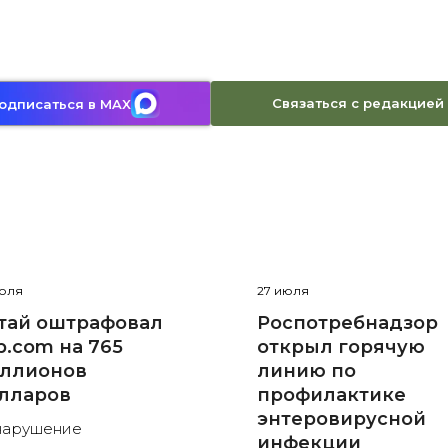
Связаться с редакцией
одписаться в MAX
июля
27 июля
тай оштрафовал
Роспотребнадзор
ip.com на 765
открыл горячую
ллионов
линию по
лларов
профилактике
энтеровирусной
нарушение
инфекции