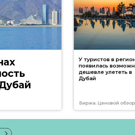
нах
У туристов в регио
появилась возможн
ность
дешевле улететь в
Дубай
 Дубай
Биржа. Ценовой обзор