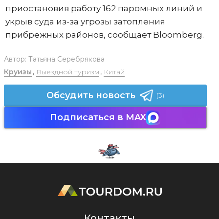
приостановив работу 162 паромных линий и
укрыв суда из-за угрозы затопления
прибрежных районов, сообщает Bloomberg.
Автор:
Татьяна Серебрякова
Круизы
,
Выездной туризм
,
Китай
Обсудить новость
(3)
Подписаться в MAX
Контакты