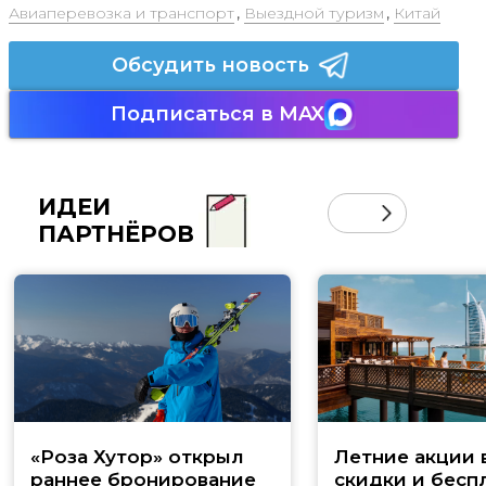
Авиаперевозка и транспорт
,
Выездной туризм
,
Китай
Обсудить новость
Подписаться в MAX
ИДЕИ
ПАРТНЁРОВ
«Роза Хутор» открыл
Летние акции 
раннее бронирование
скидки и бесп