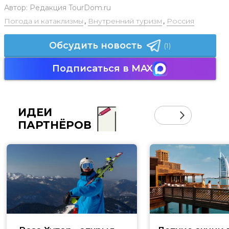
Автор:
Редакция TourDom.ru
Погода и катаклизмы
,
Внутренний туризм
,
Россия
Обсудить новость
(1)
Подписаться в MAX
ИДЕИ
ПАРТНЁРОВ