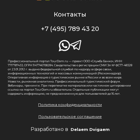
Контакты
+7 (495) 789 43 20
Профессиональный портал TourDom.ru — проект ООО «Служба Банко», ИНН
7717787433, ОГРН 1147746708284. Свидетельство о регистрации СМИ Эл № ФС77-48328
от 23.01.2012 г. выдано Федеральной службой по надзору в сфере связи,
информационных технологий и массовых коммуникаций (Роскомнадзор).
Оперативная информация о туристическом рынке в России и во всем мире.
Новости, рыночная аналитика. Профессиональный туристический форум.
Вебинары, тренинги. При перепечатке материалов или частичном цитировании
ссылка на портал TourDom.ru обязательна. Отдельные публикации могут
содержать информацию, не предназначенную для пользователей до 16 лет.
Политика конфиденциальности
Пользовательское соглашение
Разработано в
Delaem Dvigaem