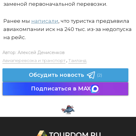
заменой первоначальной перевозки.
Ранее мы
написали
, что туристка предъявила
авиакомпании иск на 240 тыс. из-за недопуска
на рейс.
Автор:
Алексей Денисенков
Авиаперевозка и транспорт
,
Таиланд
Обсудить новость
(2)
Подписаться в MAX