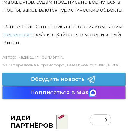
маршрутов, судам предписано вернуться в
порты, закрываются туристические объекты.
Ранее TourDom.ru писал, что авиакомпании
переносят
рейсы с Хайнаня в материковый
Китай.
Автор:
Редакция TourDom.ru
Авиаперевозка и транспорт
,
Выездной туризм
,
Китай
Обсудить новость
Подписаться в MAX
ИДЕИ
ПАРТНЁРОВ