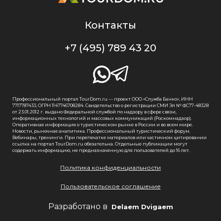
Контакты
+7 (495) 789 43 20
Профессиональный портал TourDom.ru — проект ООО «Служба Банко», ИНН
7717787433, ОГРН 1147746708284. Свидетельство о регистрации СМИ Эл № ФС77-48328
от 23.01.2012 г. выдано Федеральной службой по надзору в сфере связи,
информационных технологий и массовых коммуникаций (Роскомнадзор).
Оперативная информация о туристическом рынке в России и во всем мире.
Новости, рыночная аналитика. Профессиональный туристический форум.
Вебинары, тренинги. При перепечатке материалов или частичном цитировании
ссылка на портал TourDom.ru обязательна. Отдельные публикации могут
содержать информацию, не предназначенную для пользователей до 16 лет.
Политика конфиденциальности
Пользовательское соглашение
Разработано в
Delaem Dvigaem