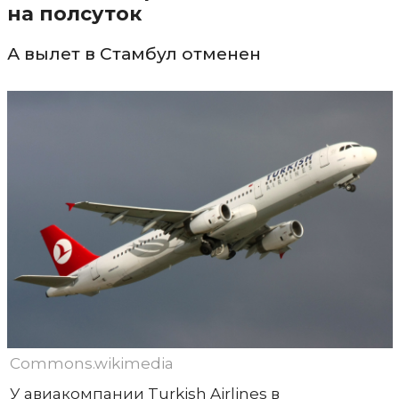
на полсуток
А вылет в Стамбул отменен
Commons.wikimedia
У авиакомпании Turkish Airlines в