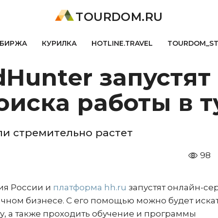
TOURDOM.RU
БИРЖА
КУРИЛКА
HOTLINE.TRAVEL
TOURDOM_S
Hunter запустят
оиска работы в 
ли стремительно растет
98
ия России и
платформа hh.ru
запустят онлайн-се
ичном бизнесе. С его помощью можно будет иска
у, а также проходить обучение и программы