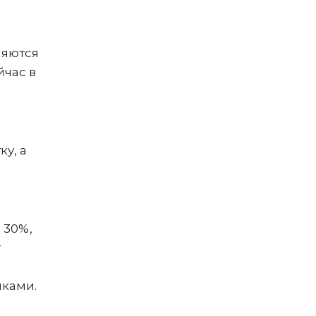
ляются
йчас в
у, а
 30%,
r
ыками.