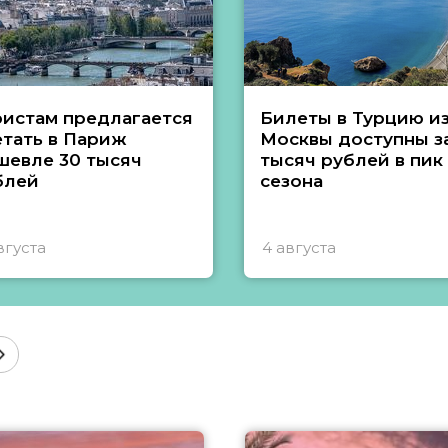
ристам предлагается
Билеты в Турцию и
етать в Париж
Москвы доступны за
шевле 30 тысяч
тысяч рублей в пик
блей
сезона
вгуста
4 августа