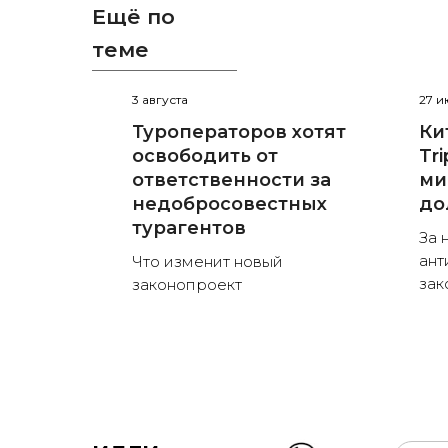
Ещё по
теме
3 августа
27 
Туроператоров хотят
Ки
освободить от
Tr
ответственности за
ми
недобросовестных
до
турагентов
За 
ант
Что изменит новый
зак
законопроект