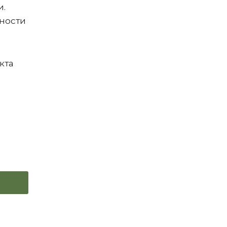
и.
ьности
кта