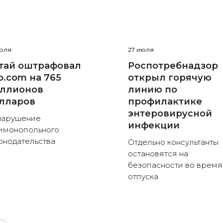
июля
27 июля
тай оштрафовал
Роспотребнадзор
ip.com на 765
открыл горячую
ллионов
линию по
лларов
профилактике
энтеровирусной
нарушение
инфекции
имонопольного
онодательства
Отдельно консультанты
остановятся на
безопасности во время
отпуска