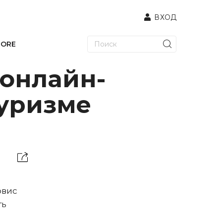
ВХОД
TORE
 онлайн-
туризме
рвис
ть