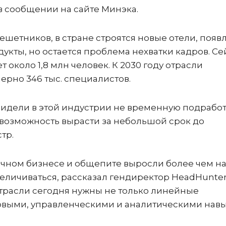
в сообщении на сайте
Минэка.
ешетников, в стране строятся новые отели, появ
кты, но остается проблема нехватки кадров. Се
 около 1,8 млн человек. К 2030 году отрасли
рно 346 тыс. специалистов.
идели в этой индустрии не временную подработк
возможность вырасти за небольшой срок до
тр.
ичном бизнесе и общепите выросли более чем на
величиваться, рассказал гендиректор HeadHunte
отрасли сегодня нужны не только линейные
ровыми, управленческими и аналитическими нав