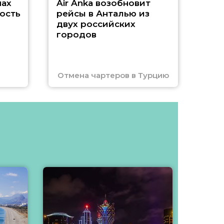
нах
Air Anka возобновит
ость
рейсы в Анталью из
двух российских
городов
Отмена чартеров в Турцию