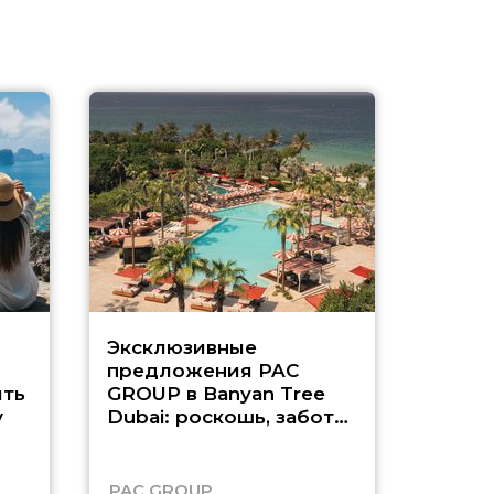
Эксклюзивные
Как п
предложения PAC
насыщ
ть
GROUP в Banyan Tree
Рас-э
у
Dubai: роскошь, забота
о детях и выгода до
45%
PAC GROUP
Русск