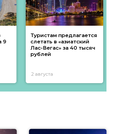
з
Туристам предлагается
Туры 
 9
слетать в «азиатский
подеш
Лас-Вегас» за 40 тысяч
тысяч
рублей
2 августа
1 авгу