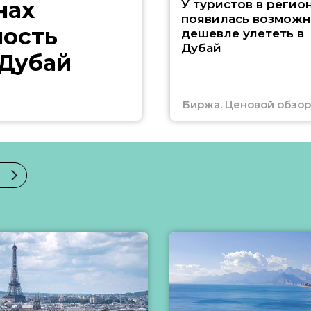
нах
У туристов в регио
появилась возможн
ность
дешевле улететь в
Дубай
 Дубай
Биржа. Ценовой обзор