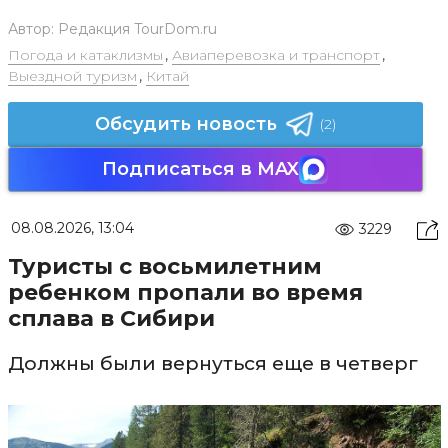
Автор:
Редакция TourDom.ru
Погода и катаклизмы
,
Авиаперевозка и транспорт
,
Выездной туризм
,
Китай
Обсудить новость
(2)
Подписаться в MAX
08.08.2026, 13:04
3229
Туристы с восьмилетним
ребенком пропали во время
сплава в Сибири
Должны были вернуться еще в четверг