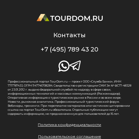
Контакты
+7 (495) 789 43 20
Профессиональный портал TourDom.ru — проект ООО «Служба Банко», ИНН
7717787433, ОГРН 1147746708284. Свидетельство о регистрации СМИ Эл № ФС77-48328
от 23.01.2012 г. выдано Федеральной службой по надзору в сфере связи,
информационных технологий и массовых коммуникаций (Роскомнадзор).
Оперативная информация о туристическом рынке в России и во всем мире.
Новости, рыночная аналитика. Профессиональный туристический форум.
Вебинары, тренинги. При перепечатке материалов или частичном цитировании
ссылка на портал TourDom.ru обязательна. Отдельные публикации могут
содержать информацию, не предназначенную для пользователей до 16 лет.
Политика конфиденциальности
Пользовательское соглашение