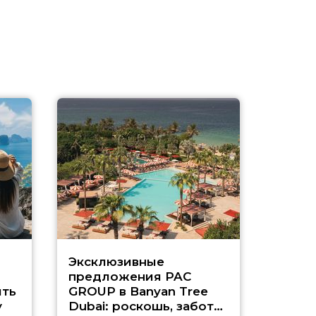
Эксклюзивные
Как п
предложения PAC
насыщ
ть
GROUP в Banyan Tree
Рас-э
у
Dubai: роскошь, забота