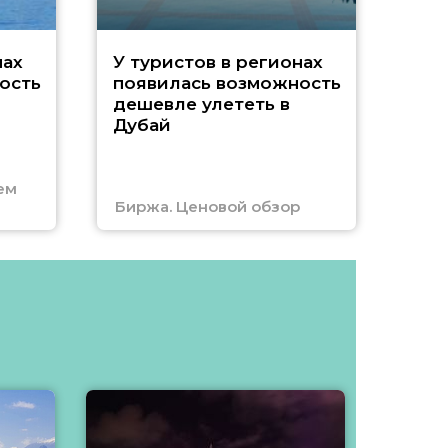
A
нах
У туристов в регионах
ость
появилась возможность
А
дешевле улететь в
Дубай
г
ем
Биржа. Ценовой обзор
Отм