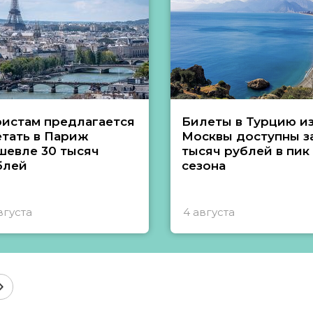
ристам предлагается
Билеты в Турцию и
етать в Париж
Москвы доступны за
шевле 30 тысяч
тысяч рублей в пик
блей
сезона
вгуста
4 августа