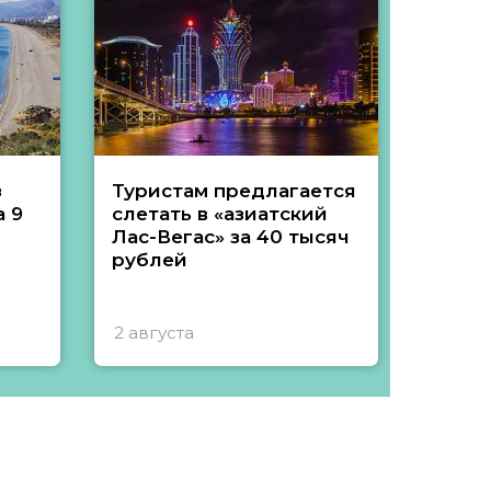
з
Туристам предлагается
Туры 
 9
слетать в «азиатский
подеш
Лас-Вегас» за 40 тысяч
тысяч
рублей
2 августа
1 авгу