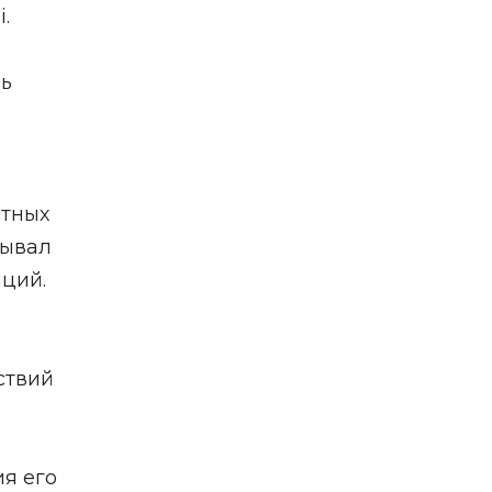
.
нь
о
стных
рывал
иций.
ствий
ия его