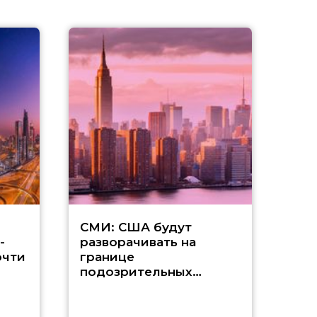
Д
СМИ: США будут
-
разворачивать на
а
очти
границе
подозрительных
в
туристов
п