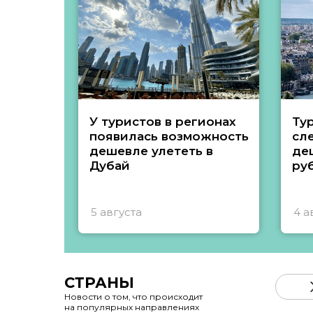
У туристов в регионах
Ту
появилась возможность
сл
дешевле улететь в
де
Дубай
ру
5 августа
4 а
СТРАНЫ
Новости о том, что происходит
на популярных направлениях