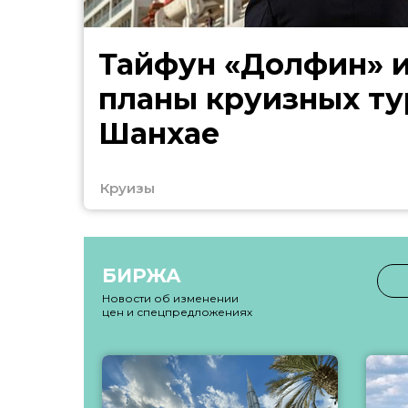
Тайфун «Долфин» 
планы круизных ту
Шанхае
Круизы
БИРЖА
Новости об изменении
цен и спецпредложениях