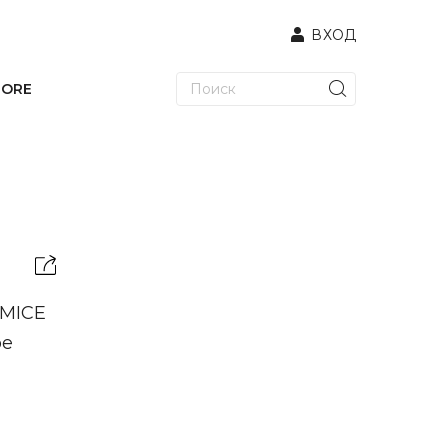
ВХОД
TORE
 MICE
ое