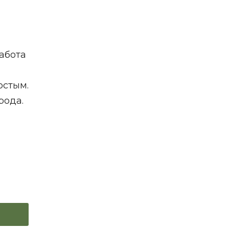
работа
остым.
рода.
и
й