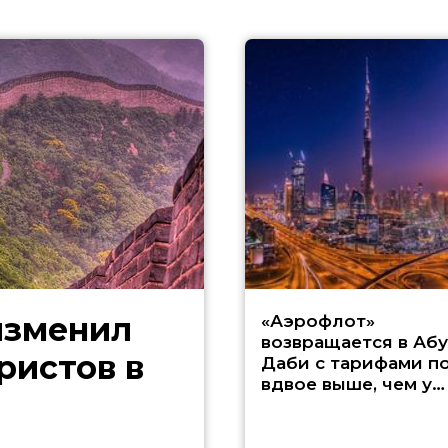
изменил
«Аэрофлот»
возвращается в Абу
ристов в
Даби с тарифами п
вдвое выше, чем у
Etihad