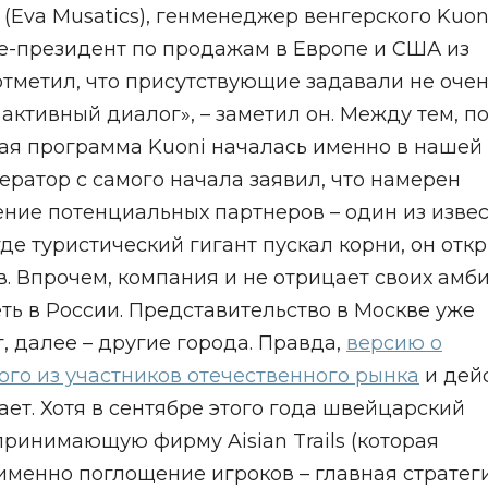
 (Eva Musatics), генменеджер венгерского Kuoni
ице-президент по продажам в Европе и США из
отметил, что присутствующие задавали не оче
 активный диалог», – заметил он. Между тем, п
кая программа Kuoni началась именно в нашей
ератор с самого начала заявил, что намерен
ение потенциальных партнеров – один из изве
 где туристический гигант пускал корни, он отк
. Впрочем, компания и не отрицает своих амб
ть в России. Представительство в Москве уже
, далее – другие города. Правда,
версию о
го из участников отечественного рынка
и дей
ет. Хотя в сентябре этого года швейцарский
ринимающую фирму Aisian Trails (которая
о именно поглощение игроков – главная стратег