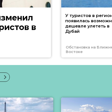
изменил
У туристов в регио
появилась возможн
ристов в
дешевле улететь в
Дубай
Обстановка на Ближн
Востоке