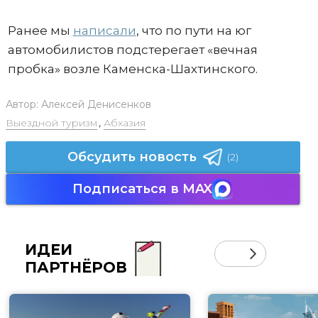
Ранее мы
написали
, что по пути на юг
автомобилистов подстерегает «вечная
пробка» возле Каменска-Шахтинского.
Автор:
Алексей Денисенков
Выездной туризм
,
Абхазия
Обсудить новость
(2)
Подписаться в MAX
ИДЕИ
ПАРТНЁРОВ