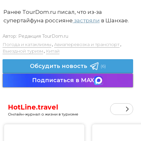
Ранее TourDom.ru писал, что из-за
супертайфуна россияне
застряли
в Шанхае.
Автор:
Редакция TourDom.ru
Погода и катаклизмы
,
Авиаперевозка и транспорт
,
Выездной туризм
,
Китай
Обсудить новость
(6)
Подписаться в MAX
HotLine.travel
Онлайн-журнал о жизни в туризме