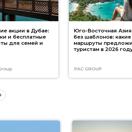
ие акции в Дубае:
Юго-Восточная Азия
ки и бесплатные
без шаблонов: какие
ты для семей и
маршруты предложи
туристам в 2026 год
Group
PAC GROUP