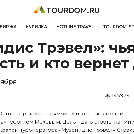
TOURDOM.RU
БИРЖА
КУРИЛКА
HOTLINE.TRAVEL
TOURDOM_S
дис Трэвел»: чья
сть и кто вернет
оября
145929
ourDom.ru проведет прямой эфир с основателем
а» Георгием Моховым. Цель – дать ответы на ти
 крахом туроператора «Музенидис Трэвел». Страх