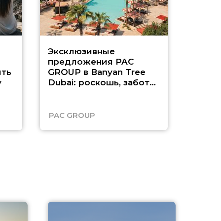
Эксклюзивные
Как п
предложения PAC
насыщ
ть
GROUP в Banyan Tree
Рас-э
у
Dubai: роскошь, забота
о детях и выгода до
45%
PAC GROUP
Русск
A