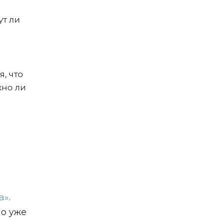
ут ли
я, что
жно ли
м
а»
.
но уже