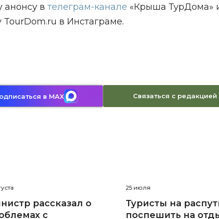
у анонсу в
т
елеграм-канале
«Крыша ТурДома» 
 TourDom.ru в Инстаграме.
Связаться с редакцией
одписаться в MAX
густа
25 июля
нистр рассказал о
Туристы на распут
облемах с
поспешить на отд