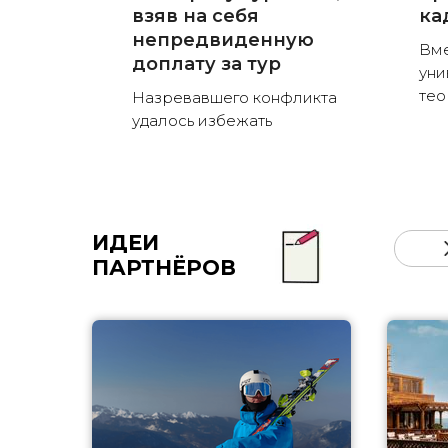
взяв на себя
ка
непредвиденную
Вме
доплату за тур
уни
тео
Назревавшего конфликта
удалось избежать
ИДЕИ
ПАРТНЁРОВ