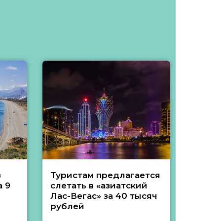
з
Туристам предлагается
Туры 
 9
слетать в «азиатский
подеш
Лас-Вегас» за 40 тысяч
тысяч
рублей