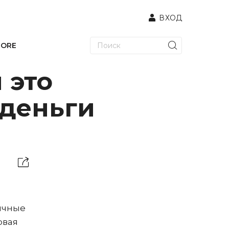
ВХОД
TORE
 это
 деньги
пичные
овая