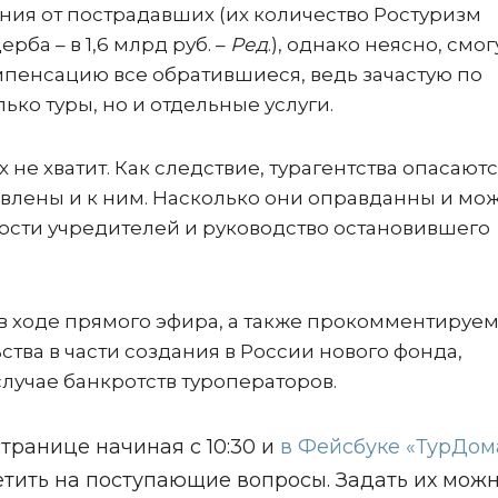
ния от пострадавших (их количество Ростуризм
рба – в 1,6 млрд руб. –
Ред
.), однако неясно, смог
мпенсацию все обратившиеся, ведь зачастую по
ько туры, но и отдельные услуги.
х не хватит. Как следствие, турагентства опасаютс
влены и к ним. Насколько они оправданны и мо
ости учредителей и руководство остановившего
в ходе прямого эфира, а также прокомментируе
тва в части создания в России нового фонда,
лучае банкротств туроператоров.
транице начиная с 10:30 и
в Фейсбуке «ТурДом
тить на поступающие вопросы. Задать их мож