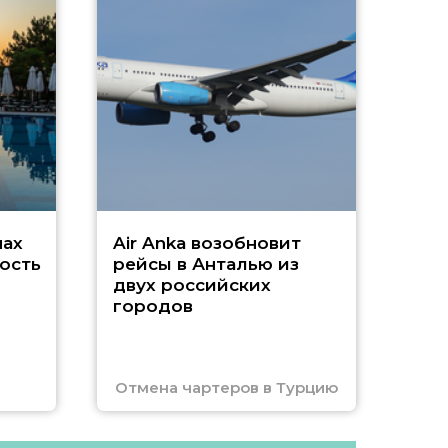
А
г
Чар
нах
Air Anka возобновит
ость
рейсы в Анталью из
двух российских
городов
Отмена чартеров в Турцию