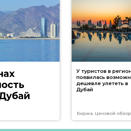
нах
У туристов в регио
появилась возможн
ность
дешевле улететь в
Дубай
 Дубай
Биржа. Ценовой обзор