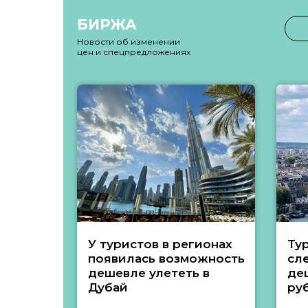
БИРЖА
Новости об изменении
цен и спецпредложениях
У туристов в регионах
Ту
появилась возможность
сл
дешевле улететь в
де
Дубай
ру