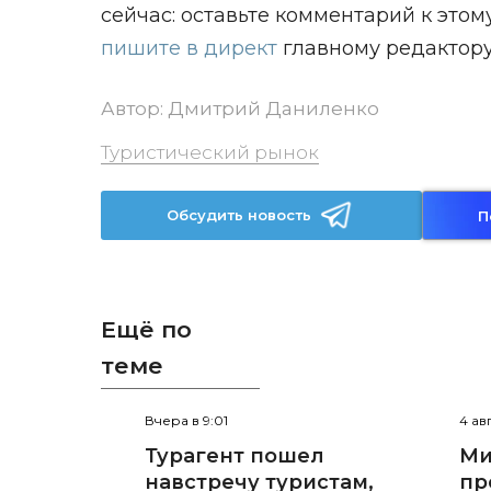
сейчас: оставьте комментарий к этом
пишите в директ
главному редактору
Автор:
Дмитрий Даниленко
Туристический рынок
Обсудить новость
П
Ещё по
теме
Вчера в 9:01
4 ав
Турагент пошел
Ми
навстречу туристам,
пр