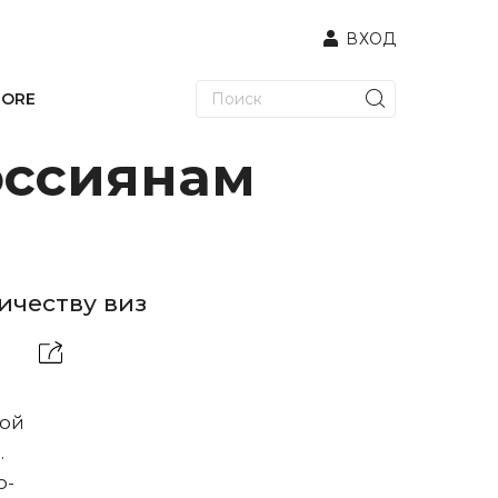
ВХОД
TORE
оссиянам
ичеству виз
кой
.
о-