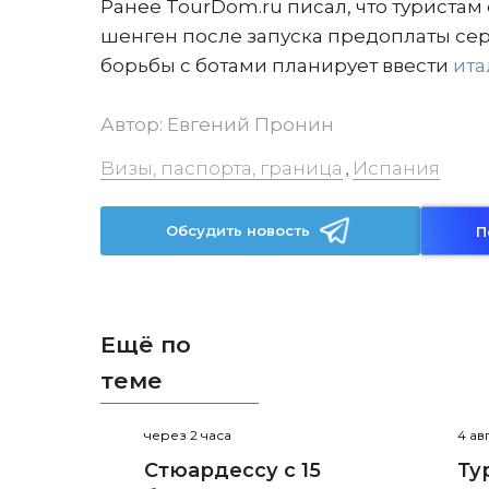
Ранее TourDom.ru писал, что туриста
шенген после запуска предоплаты сер
борьбы с ботами планирует ввести
ита
Автор:
Евгений Пронин
Визы, паспорта, граница
Испания
,
Обсудить новость
П
Ещё по
теме
через 2 часа
4 ав
Стюардессу с 15
Ту