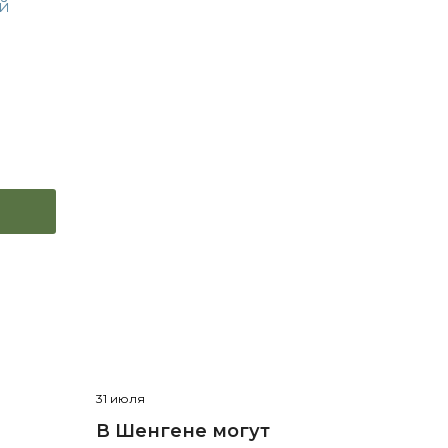
й
31 июля
В Шенгене могут