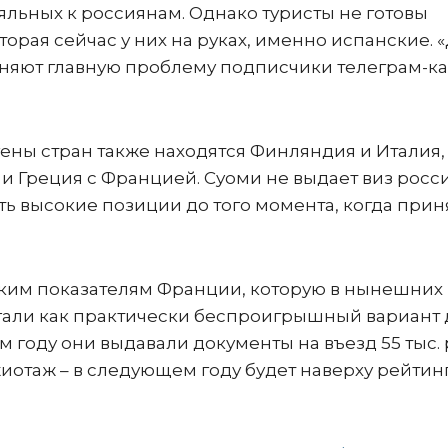
яльных к россиянам. Однако туристы не готовы
оторая сейчас у них на руках, именно испанские. 
ясняют главную проблему подписчики телеграм-к
ены стран также находятся Финляндия и Италия,
и Греция с Францией. Суоми не выдает виз росс
ть высокие позиции до того момента, когда прин
зким показателям Франции, которую в нынешних
гали как практически беспроигрышный вариант 
 году они выдавали документы на въезд 55 тыс. 
таж – в следующем году будет наверху рейтинга