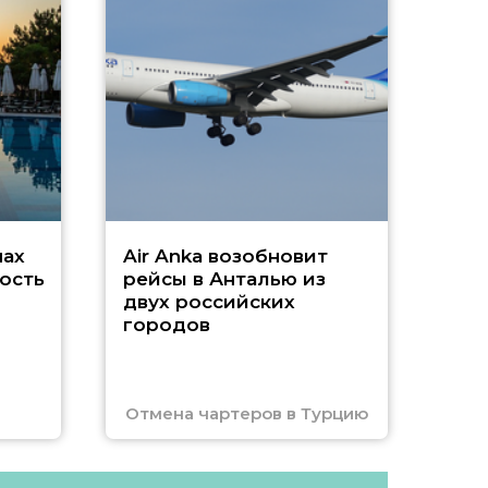
А
г
Чар
нах
Air Anka возобновит
ость
рейсы в Анталью из
двух российских
городов
Отмена чартеров в Турцию