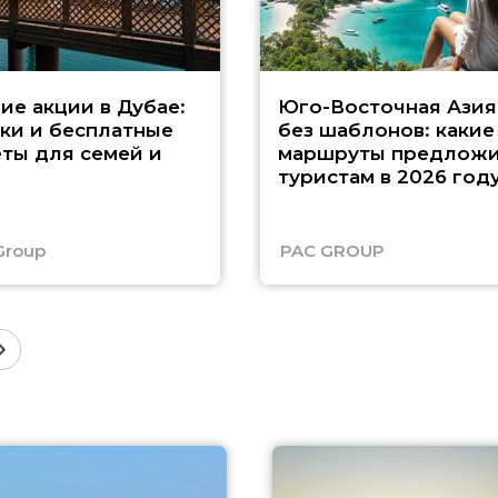
ие акции в Дубае:
Юго-Восточная Азия
ки и бесплатные
без шаблонов: какие
ты для семей и
маршруты предложи
туристам в 2026 год
Group
PAC GROUP