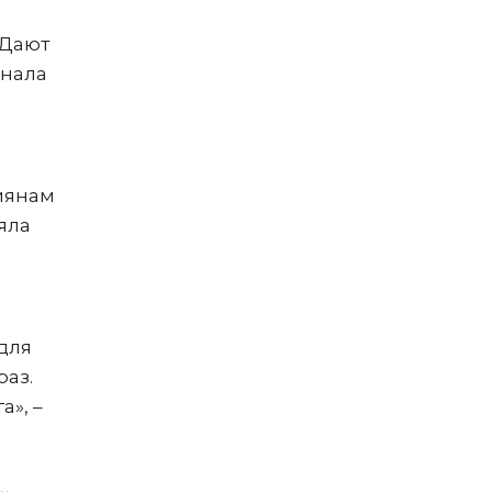
«Дают
анала
иянам
яла
для
раз.
», –