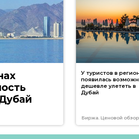
нах
У туристов в регио
появилась возможн
ность
дешевле улететь в
Дубай
 Дубай
Биржа. Ценовой обзор