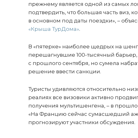
прежнему является одной из самых ло
подтвердить, что большая часть виз, к
в основном под даты поездки», – объ
«Крыша ТурДома»
.
В «пятерке» наиболее щедрых на шенг
перешагнувшие 100-тысячный барьер, 
с прошлого сентября, но сумела набра
решение ввести санкции.
Туристы удивляются относительно ни
реалиях все визовики активно продви
получения мультишенгена, – в прошлом
«На Францию сейчас сумасшедший ажио
прогнозируют участники обсуждения.