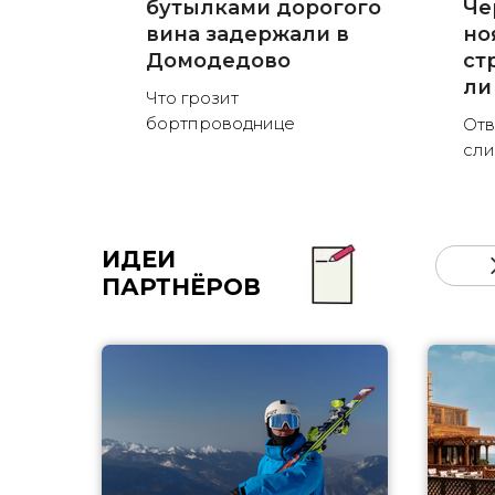
бутылками дорогого
Че
вина задержали в
но
Домодедово
ст
ли
Что грозит
бортпроводнице
Отв
сли
ИДЕИ
ПАРТНЁРОВ