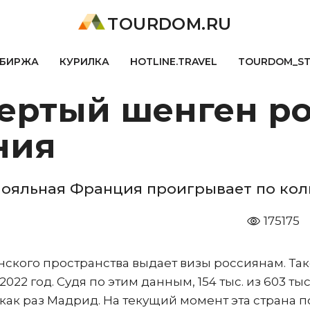
TOURDOM.RU
БИРЖА
КУРИЛКА
HOTLINE.TRAVEL
TOURDOM_S
ертый шенген р
ния
лояльная Франция проигрывает по кол
175175
ского пространства выдает визы россиянам. Та
2022 год. Судя по этим данным, 154 тыс. из 603 тыс
к раз Мадрид. На текущий момент эта страна п