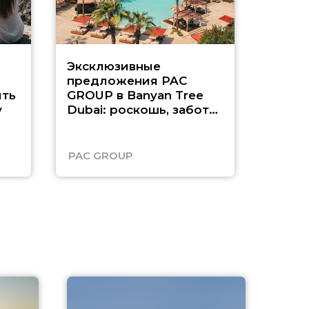
Эксклюзивные
Как п
предложения PAC
насыщ
ть
GROUP в Banyan Tree
Рас-э
у
Dubai: роскошь, забота
о детях и выгода до
45%
PAC GROUP
Русск
A