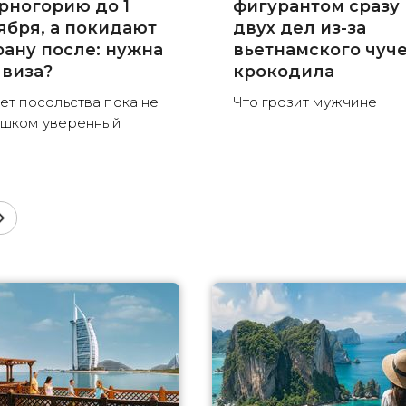
рногорию до 1
фигурантом сразу
ября, а покидают
двух дел из-за
рану после: нужна
вьетнамского чуч
 виза?
крокодила
ет посольства пока не
Что грозит мужчине
шком уверенный