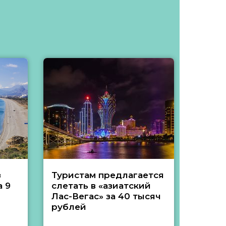
з
Туристам предлагается
Туры 
 9
слетать в «азиатский
подеш
Лас-Вегас» за 40 тысяч
тысяч
рублей