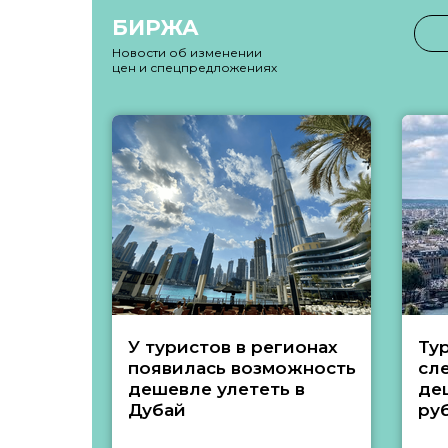
БИРЖА
Новости об изменении
цен и спецпредложениях
У туристов в регионах
Ту
появилась возможность
сл
дешевле улететь в
де
Дубай
ру