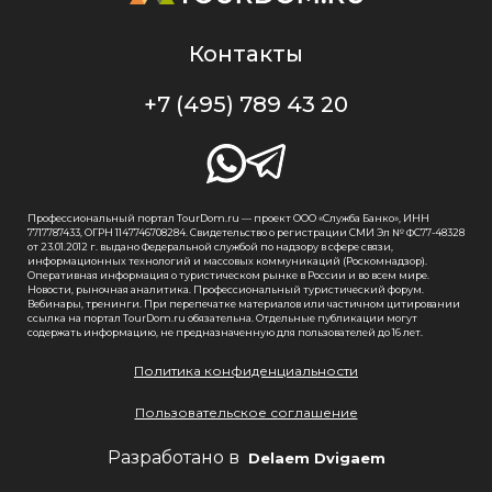
Контакты
+7 (495) 789 43 20
Профессиональный портал TourDom.ru — проект ООО «Служба Банко», ИНН
7717787433, ОГРН 1147746708284. Свидетельство о регистрации СМИ Эл № ФС77-48328
от 23.01.2012 г. выдано Федеральной службой по надзору в сфере связи,
информационных технологий и массовых коммуникаций (Роскомнадзор).
Оперативная информация о туристическом рынке в России и во всем мире.
Новости, рыночная аналитика. Профессиональный туристический форум.
Вебинары, тренинги. При перепечатке материалов или частичном цитировании
ссылка на портал TourDom.ru обязательна. Отдельные публикации могут
содержать информацию, не предназначенную для пользователей до 16 лет.
Политика конфиденциальности
Пользовательское соглашение
Разработано в
Delaem Dvigaem