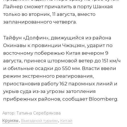
Лайнер сможет причалить в порту Шанхая
только во вторник, 11 августа, вместо
запланированного четверга.
Тайфун «Долфин», движущийся из района
Окинавы к провинции Чжэцзян, ударит по
восточному побережью Китая вечером 9
августа, принеся штормовой ветер до 151 км/ч
и обильные осадки до 550 мм. Власти ввели
режим экстренного реагирования,
приостановив работу 162 паромных линий и
укрыв суда из-за угрозы затопления
прибрежных районов, сообщает Bloomberg.
Автор:
Татьяна Серебрякова
Круизы
,
Выездной туризм
,
Китай