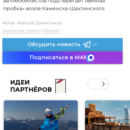
автомобилистов подстерегает «вечная
пробка» возле Каменска-Шахтинского.
Автор:
Алексей Денисенков
Выездной туризм
,
Абхазия
Обсудить новость
(2)
Подписаться в MAX
ИДЕИ
ПАРТНЁРОВ