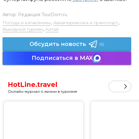
Автор:
Редакция TourDom.ru
Погода и катаклизмы
,
Авиаперевозка и транспорт
,
Выездной туризм
,
Китай
Обсудить новость
(6)
Подписаться в MAX
HotLine.travel
Онлайн-журнал о жизни в туризме