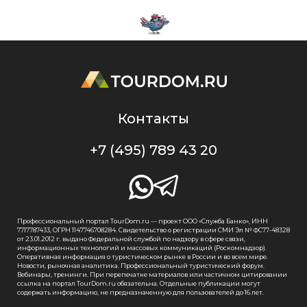
Контакты
+7 (495) 789 43 20
Профессиональный портал TourDom.ru — проект ООО «Служба Банко», ИНН
7717787433, ОГРН 1147746708284. Свидетельство о регистрации СМИ Эл № ФС77-48328
от 23.01.2012 г. выдано Федеральной службой по надзору в сфере связи,
информационных технологий и массовых коммуникаций (Роскомнадзор).
Оперативная информация о туристическом рынке в России и во всем мире.
Новости, рыночная аналитика. Профессиональный туристический форум.
Вебинары, тренинги. При перепечатке материалов или частичном цитировании
ссылка на портал TourDom.ru обязательна. Отдельные публикации могут
содержать информацию, не предназначенную для пользователей до 16 лет.