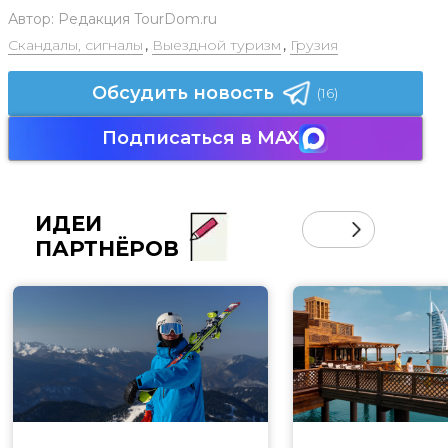
Автор:
Редакция TourDom.ru
Скандалы, сигналы
,
Выездной туризм
,
Грузия
Обсудить новость
(16)
Подписаться в MAX
ИДЕИ
ПАРТНЁРОВ