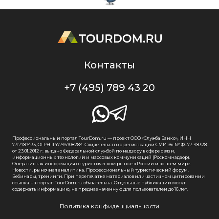
Контакты
+7 (495) 789 43 20
Профессиональный портал TourDom.ru — проект ООО «Служба Банко», ИНН
7717787433, ОГРН 1147746708284. Свидетельство о регистрации СМИ Эл № ФС77-48328
от 23.01.2012 г. выдано Федеральной службой по надзору в сфере связи,
информационных технологий и массовых коммуникаций (Роскомнадзор).
Оперативная информация о туристическом рынке в России и во всем мире.
Новости, рыночная аналитика. Профессиональный туристический форум.
Вебинары, тренинги. При перепечатке материалов или частичном цитировании
ссылка на портал TourDom.ru обязательна. Отдельные публикации могут
содержать информацию, не предназначенную для пользователей до 16 лет.
Политика конфиденциальности