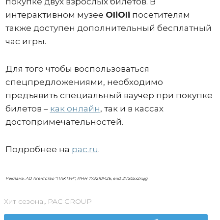
покупке двух взрослых билетов. В
интерактивном музее
OliOli
посетителям
также доступен дополнительный бесплатный
час игры.
Для того чтобы воспользоваться
спецпредложениями, необходимо
предъявить специальный ваучер при покупке
билетов –
как онлайн
, так и в кассах
достопримечательностей.
Подробнее на
pac.ru
.
Реклама. АО Агентство "ПАКТУР", ИНН 7732101426, erid: 2VSb5x2xujg
Хит сезона
,
PAC GROUP