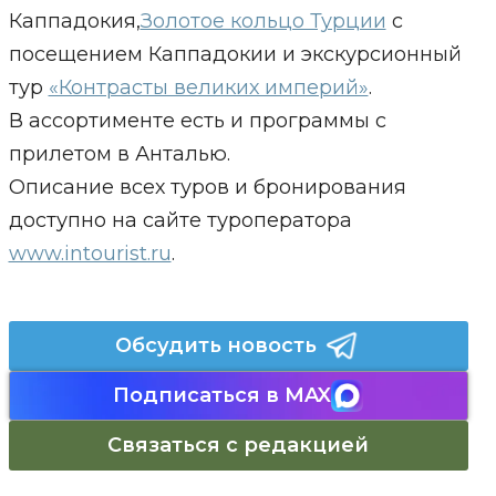
Каппадокия,
Золотое кольцо Турции
с
посещением Каппадокии и экскурсионный
тур
«Контрасты великих империй»
.
В ассортименте есть и программы с
прилетом в Анталью.
Описание всех туров и бронирования
доступно на сайте туроператора
www.intourist.ru
.
Обсудить новость
Подписаться в MAX
Связаться с редакцией