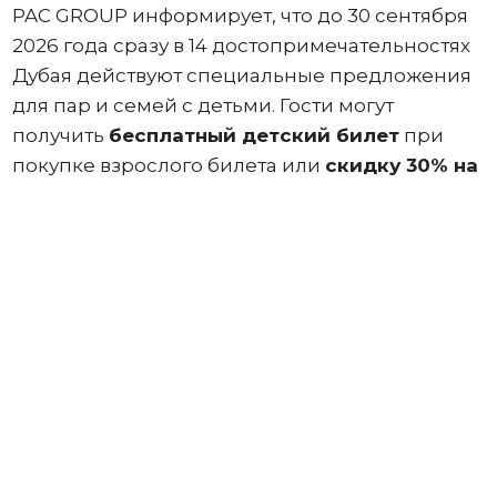
PAC GROUP информирует, что до 30 сентября
2026 года сразу в 14 достопримечательностях
Дубая действуют специальные предложения
для пар и семей с детьми. Гости могут
получить
бесплатный детский билет
при
покупке взрослого билета или
скидку 30% на
второй взрослый билет
.
Акции «
Один
детский билет бесплатно
» при
покупке одного взрослого билета или
«
Скидка 30% на второй взрослый билет
»
при покупке одного взрослого билета
действуют в следующих музеях и
пространствах.
Arte Museum (Dubai Mall)
– 14
интерактивных зон с цифровой магией и
экспозицией «Вечная природа», где