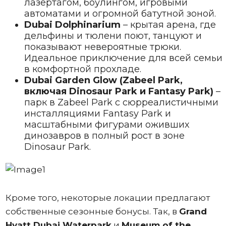
лазертагом, боулингом, игровыми
автоматами и огромной батутной зоной.
Dubai Dolphinarium
– крытая арена, где
дельфины и тюлени поют, танцуют и
показывают невероятные трюки.
Идеальное приключение для всей семьи
в комфортной прохладе.
Dubai Garden Glow (Zabeel Park,
включая Dinosaur Park и Fantasy Park)
–
парк в Zabeel Park с сюрреалистичными
инсталляциями Fantasy Park и
масштабными фигурами оживших
динозавров в полный рост в зоне
Dinosaur Park.
Кроме того, некоторые локации предлагают
собственные сезонные бонусы. Так, в
Grand
Hyatt Dubai Waterpark
и
Museum of the