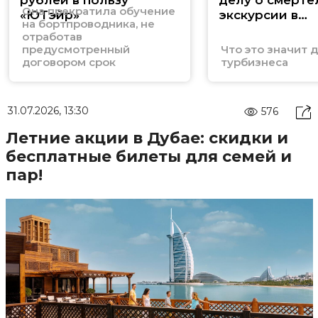
рублей в пользу
делу о смерте
Она прекратила обучение
«ЮТэйр»
экскурсии в
на бортпроводника, не
коллекторе М
отработав
предусмотренный
Что это значит 
договором срок
турбизнеса
31.07.2026, 13:30
576
Летние акции в Дубае: скидки и
бесплатные билеты для семей и
пар!