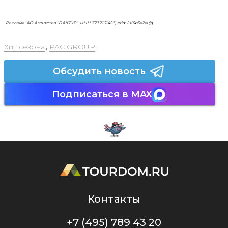
Реклама. АО Агентство "ПАКТУР", ИНН 7732101426, erid: 2VSb5x2xujg
Хит сезона
,
PAC GROUP
Обсудить новость
Подписаться в MAX
Контакты
+7 (495) 789 43 20