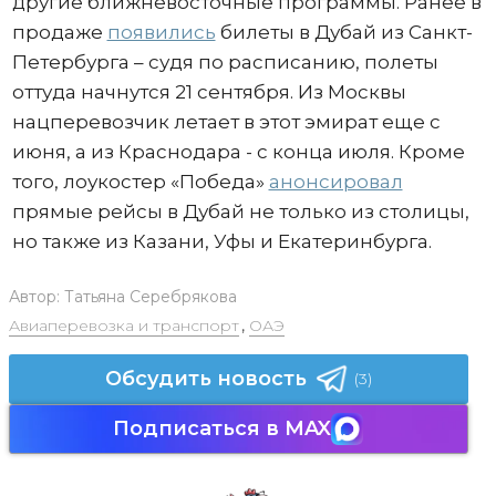
другие ближневосточные программы. Ранее в
продаже
появились
билеты в Дубай из Санкт-
Петербурга – судя по расписанию, полеты
оттуда начнутся 21 сентября. Из Москвы
нацперевозчик летает в этот эмират еще с
июня, а из Краснодара - с конца июля. Кроме
того, лоукостер «Победа»
анонсировал
прямые рейсы в Дубай не только из столицы,
но также из Казани, Уфы и Екатеринбурга.
Автор:
Татьяна Серебрякова
Авиаперевозка и транспорт
,
ОАЭ
Обсудить новость
(3)
Подписаться в MAX