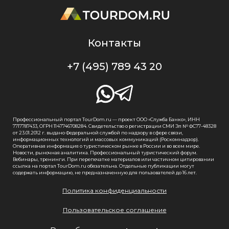
Контакты
+7 (495) 789 43 20
Профессиональный портал TourDom.ru — проект ООО «Служба Банко», ИНН
7717787433, ОГРН 1147746708284. Свидетельство о регистрации СМИ Эл № ФС77-48328
от 23.01.2012 г. выдано Федеральной службой по надзору в сфере связи,
информационных технологий и массовых коммуникаций (Роскомнадзор).
Оперативная информация о туристическом рынке в России и во всем мире.
Новости, рыночная аналитика. Профессиональный туристический форум.
Вебинары, тренинги. При перепечатке материалов или частичном цитировании
ссылка на портал TourDom.ru обязательна. Отдельные публикации могут
содержать информацию, не предназначенную для пользователей до 16 лет.
Политика конфиденциальности
Пользовательское соглашение