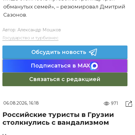
обманутых семей», – резюмировал Дмитрий
Сазонов.
Автор:
Александр Мошков
Государство и турбизнес
Обсудить новость
Подписаться в MAX
Связаться с редакцией
06.08.2026, 16:18
971
Российские туристы в Грузии
столкнулись с вандализмом