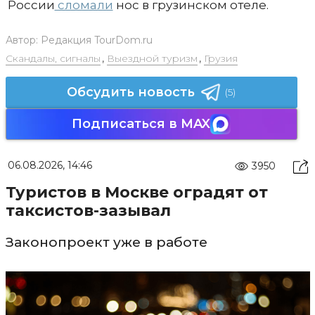
России
сломали
нос в грузинском отеле.
Автор:
Редакция TourDom.ru
Скандалы, сигналы
,
Выездной туризм
,
Грузия
Обсудить новость
(5)
Подписаться в MAX
06.08.2026, 14:46
3950
Туристов в Москве оградят от
таксистов-зазывал
Законопроект уже в работе