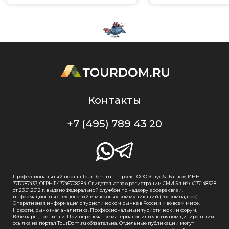
Контакты
+7 (495) 789 43 20
Профессиональный портал TourDom.ru — проект ООО «Служба Банко», ИНН
7717787433, ОГРН 1147746708284. Свидетельство о регистрации СМИ Эл № ФС77-48328
от 23.01.2012 г. выдано Федеральной службой по надзору в сфере связи,
информационных технологий и массовых коммуникаций (Роскомнадзор).
Оперативная информация о туристическом рынке в России и во всем мире.
Новости, рыночная аналитика. Профессиональный туристический форум.
Вебинары, тренинги. При перепечатке материалов или частичном цитировании
ссылка на портал TourDom.ru обязательна. Отдельные публикации могут