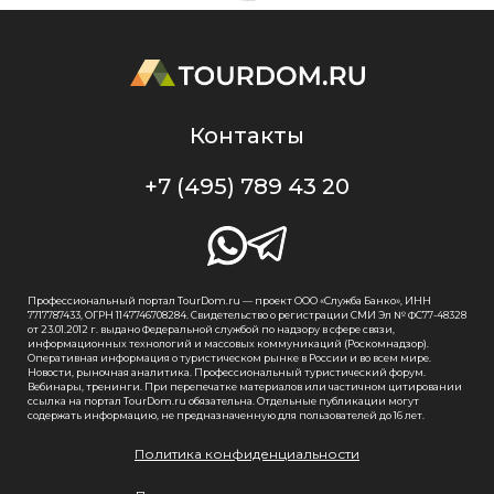
Контакты
+7 (495) 789 43 20
Профессиональный портал TourDom.ru — проект ООО «Служба Банко», ИНН
7717787433, ОГРН 1147746708284. Свидетельство о регистрации СМИ Эл № ФС77-48328
от 23.01.2012 г. выдано Федеральной службой по надзору в сфере связи,
информационных технологий и массовых коммуникаций (Роскомнадзор).
Оперативная информация о туристическом рынке в России и во всем мире.
Новости, рыночная аналитика. Профессиональный туристический форум.
Вебинары, тренинги. При перепечатке материалов или частичном цитировании
ссылка на портал TourDom.ru обязательна. Отдельные публикации могут
содержать информацию, не предназначенную для пользователей до 16 лет.
Политика конфиденциальности