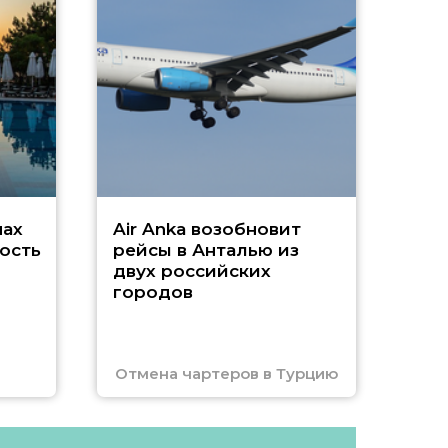
А
г
Чар
нах
Air Anka возобновит
ость
рейсы в Анталью из
двух российских
городов
Отмена чартеров в Турцию