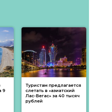
з
Туристам предлагается
Туры 
 9
слетать в «азиатский
подеш
Лас-Вегас» за 40 тысяч
тысяч
рублей