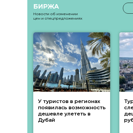
БИРЖА
Новости об изменении
цен и спецпредложениях
У туристов в регионах
Ту
появилась возможность
сл
дешевле улететь в
де
Дубай
ру