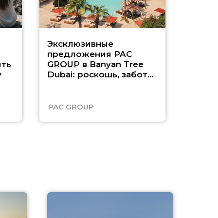
Эксклюзивные
Как п
предложения PAC
насыщ
ть
GROUP в Banyan Tree
Рас-э
у
Dubai: роскошь, забота
о детях и выгода до
45%
PAC GROUP
Русск
A