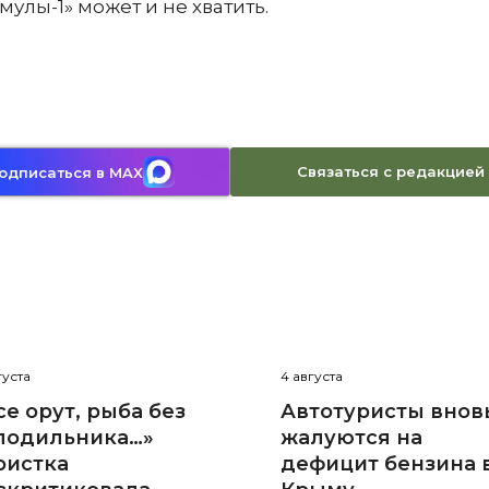
лы-1» может и не хватить.
Связаться с редакцией
одписаться в MAX
густа
4 августа
се орут, рыба без
Автотуристы внов
лодильника…»
жалуются на
ристка
дефицит бензина 