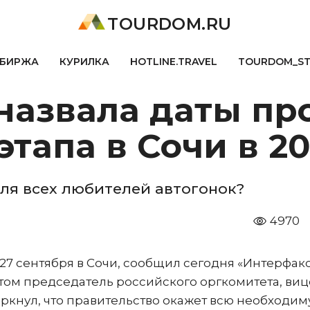
TOURDOM.RU
БИРЖА
КУРИЛКА
HOTLINE.TRAVEL
TOURDOM_S
 назвала даты п
этапа в Сочи в 2
для всех любителей автогонок?
4970
о 27 сентября в Сочи, сообщил сегодня «Интерфакс
том председатель российского оргкомитета, виц
нул, что правительство окажет всю необходи