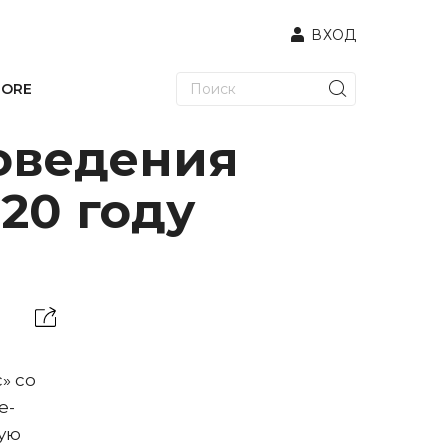
ВХОД
TORE
роведения
020 году
» со
е-
мую