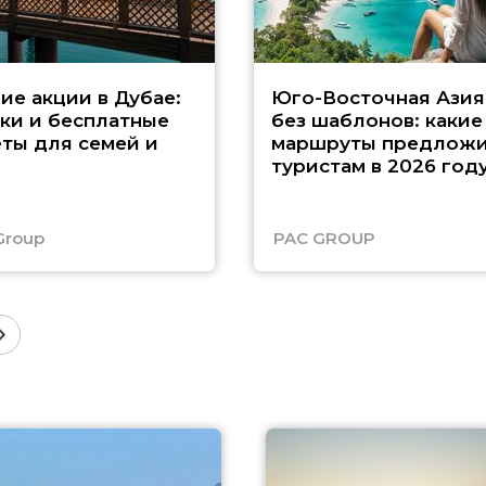
ие акции в Дубае:
Юго-Восточная Азия
ки и бесплатные
без шаблонов: какие
ты для семей и
маршруты предложи
туристам в 2026 год
Group
PAC GROUP