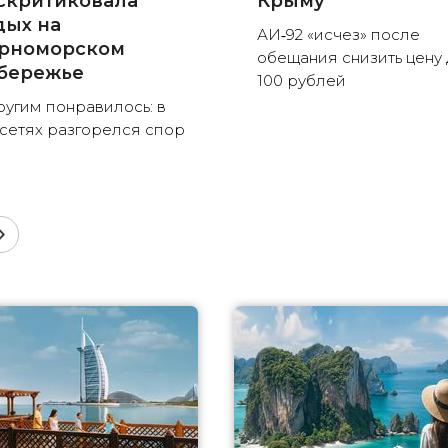
скритиковала
Крыму
дых на
АИ‑92 «исчез» после
рноморском
обещания снизить цену 
бережье
100 рублей
ругим понравилось: в
сетях разгорелся спор