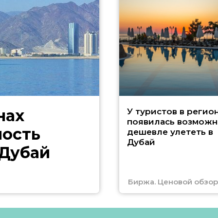
нах
У туристов в регио
появилась возможн
ность
дешевле улететь в
Дубай
 Дубай
Биржа. Ценовой обзор