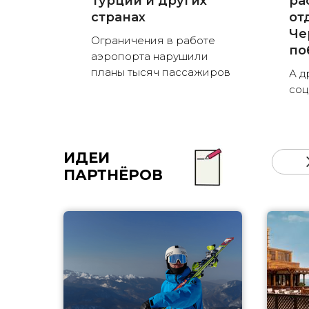
Турции и других
ра
странах
от
Че
Ограничения в работе
по
аэропорта нарушили
планы тысяч пассажиров
А д
соц
ИДЕИ
ПАРТНЁРОВ