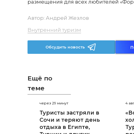
размещения для всех любителей «Форму
Автор:
Андрей Жезлов
Внутренний туризм
Обсудить новость
П
Ещё по
теме
через 29 минут
4 ав
Туристы застряли в
«В
Сочи и теряют день
хо
отдыха в Египте,
Ту