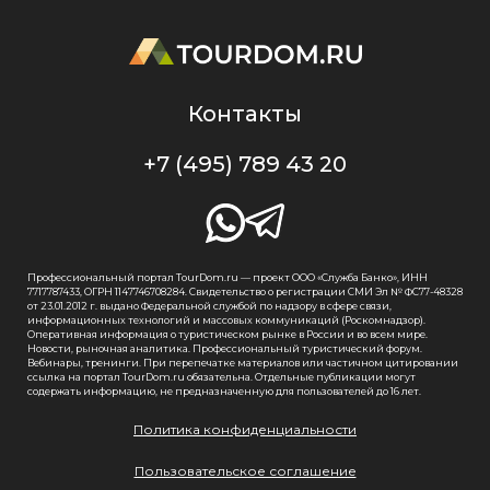
Контакты
+7 (495) 789 43 20
Профессиональный портал TourDom.ru — проект ООО «Служба Банко», ИНН
7717787433, ОГРН 1147746708284. Свидетельство о регистрации СМИ Эл № ФС77-48328
от 23.01.2012 г. выдано Федеральной службой по надзору в сфере связи,
информационных технологий и массовых коммуникаций (Роскомнадзор).
Оперативная информация о туристическом рынке в России и во всем мире.
Новости, рыночная аналитика. Профессиональный туристический форум.
Вебинары, тренинги. При перепечатке материалов или частичном цитировании
ссылка на портал TourDom.ru обязательна. Отдельные публикации могут
содержать информацию, не предназначенную для пользователей до 16 лет.
Политика конфиденциальности
Пользовательское соглашение