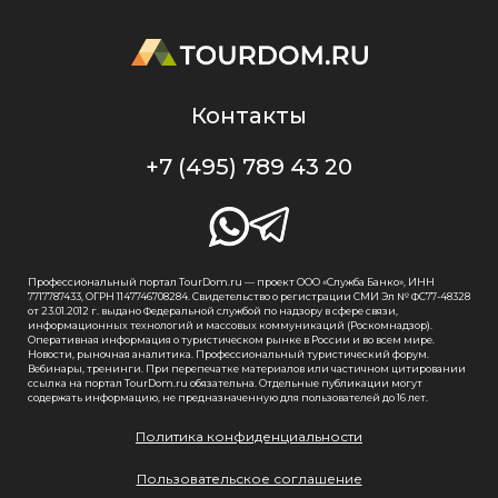
Контакты
+7 (495) 789 43 20
Профессиональный портал TourDom.ru — проект ООО «Служба Банко», ИНН
7717787433, ОГРН 1147746708284. Свидетельство о регистрации СМИ Эл № ФС77-48328
от 23.01.2012 г. выдано Федеральной службой по надзору в сфере связи,
информационных технологий и массовых коммуникаций (Роскомнадзор).
Оперативная информация о туристическом рынке в России и во всем мире.
Новости, рыночная аналитика. Профессиональный туристический форум.
Вебинары, тренинги. При перепечатке материалов или частичном цитировании
ссылка на портал TourDom.ru обязательна. Отдельные публикации могут
содержать информацию, не предназначенную для пользователей до 16 лет.
Политика конфиденциальности
Пользовательское соглашение