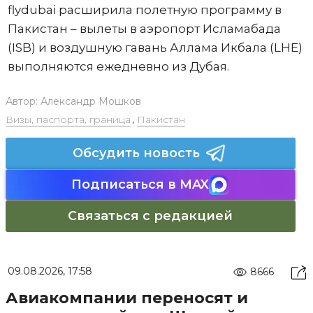
flydubai расширила полетную программу в
Пакистан – вылеты в аэропорт Исламабада
(ISB) и воздушную гавань Аллама Икбала (LHE)
выполняются ежедневно из Дубая.
Автор:
Александр Мошков
Визы, паспорта, граница
,
Пакистан
Обсудить новость
Подписаться в MAX
Связаться с редакцией
09.08.2026, 17:58
8666
Авиакомпании переносят и