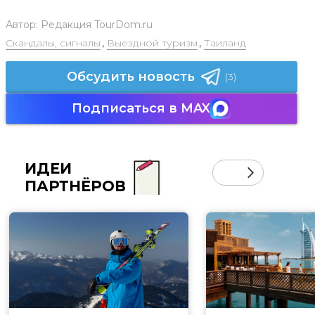
Автор:
Редакция TourDom.ru
Скандалы, сигналы
,
Выездной туризм
,
Таиланд
Обсудить новость
(3)
Подписаться в MAX
ИДЕИ
ПАРТНЁРОВ