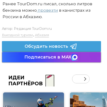
Ранее TourDom.ru писал, сколько литров
бензина можно
провезти
в канистрах из
России в Абхазию.
Автор:
Редакция TourDom.ru
Выездной туризм
,
Абхазия
Обсудить новость
Подписаться в MAX
ИДЕИ
ПАРТНЁРОВ